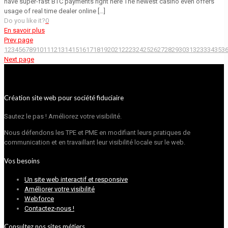
have super-fast BTC payments right here The newest casino even offers
usage of real time dealer online
[…]
Do you like it?
0
En savoir plus
Prev page
1
2
3
4
5
6
7
8
9
10
11
12
13
14
15
16
17
18
19
20
21
22
23
24
25
26
27
28
29
30
31
32
33
34
35
3
Next page
Création site web pour société fiduciaire
Sautez le pas ! Améliorez votre visibilité.
Nous défendons les TPE et PME en modifiant leurs pratiques de
communication et en travaillant leur visibilité locale sur le web.
Vos besoins
Un site web interactif et responsive
Améliorer votre visibilité
Webforce
Contactez-nous !
Consultez nos sites métiers