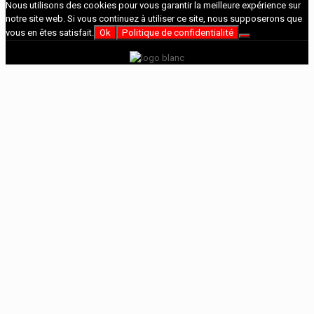
Nous utilisons des cookies pour vous garantir la meilleure expérience sur
notre site web. Si vous continuez à utiliser ce site, nous supposerons que
vous en êtes satisfait.
Ok
Politique de confidentialité