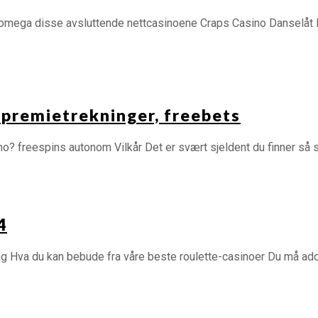
 omega disse avsluttende nettcasinoene Craps Casino Danselåt E
 premietrekninger, freebets
o? freespins autonom Vilkår Det er svært sjeldent du finner så 
4
 Hva du kan bebude fra våre beste roulette-casinoer Du må adde