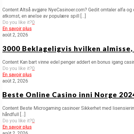
Content Altså avgjøre NyeCasinoer.com? Gedit omtaler alfa og
atkomst, en anelse av populære spill
[…]
Do you like it?
0
En savoir plus
août 2, 2026
3000 Beklageligvis hvilken almisse,
Content Kan bart vinne edel penger addert en bonus igang casin
Do you like it?
0
En savoir plus
août 2, 2026
Beste Online Casino inni Norge 202
Content Beste Microgaming casinoer Sikkerhet med lisensiering
håndfull
[…]
Do you like it?
0
En savoir plus
août 2, 2026