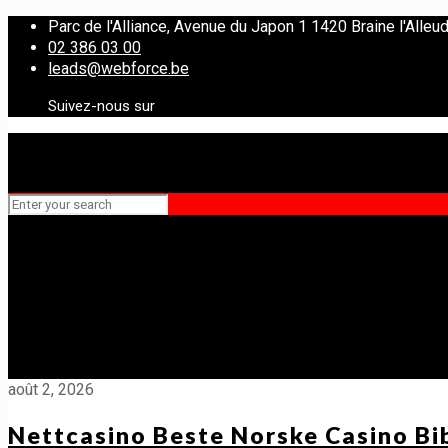
Parc de l'Alliance, Avenue du Japon 1 1420 Braine l'Alleu
02 386 03 00
leads@webforce.be
Suivez-nous sur
août 2, 2026
Nettcasino Beste Norske Casino Bi