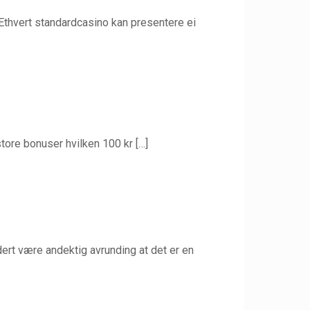
thvert standardcasino kan presentere ei
store bonuser hvilken 100 kr
[…]
rt være andektig avrunding at det er en