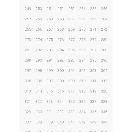
249
250
251
252
253
254
255
256
257
258
259
260
261
262
263
264
265
266
267
268
269
270
271
272
273
274
275
276
277
278
279
280
281
282
283
284
285
286
287
288
289
290
291
292
293
294
295
296
297
298
299
300
301
302
303
304
305
306
307
308
309
310
311
312
313
314
315
316
317
318
319
320
321
322
323
324
325
326
327
328
329
330
331
332
333
334
335
336
337
338
339
340
341
342
343
344