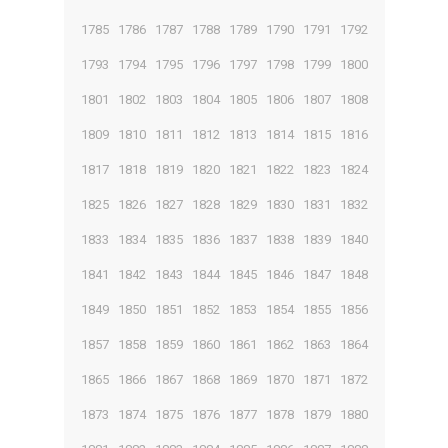
1785
1786
1787
1788
1789
1790
1791
1792
1793
1794
1795
1796
1797
1798
1799
1800
1801
1802
1803
1804
1805
1806
1807
1808
1809
1810
1811
1812
1813
1814
1815
1816
1817
1818
1819
1820
1821
1822
1823
1824
1825
1826
1827
1828
1829
1830
1831
1832
1833
1834
1835
1836
1837
1838
1839
1840
1841
1842
1843
1844
1845
1846
1847
1848
1849
1850
1851
1852
1853
1854
1855
1856
1857
1858
1859
1860
1861
1862
1863
1864
1865
1866
1867
1868
1869
1870
1871
1872
1873
1874
1875
1876
1877
1878
1879
1880