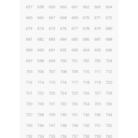
657
658
659
660
661
662
663
664
665
666
667
668
669
670
671
672
673
674
675
676
677
678
679
680
681
682
683
684
685
686
687
688
689
690
691
692
693
694
695
696
697
698
699
700
701
702
703
704
705
706
707
708
709
710
711
712
713
714
715
716
717
718
719
720
721
722
723
724
725
726
727
728
729
730
731
732
733
734
735
736
737
738
739
740
741
742
743
744
745
746
747
748
749
750
751
752
753
754
755
756
757
758
759
760