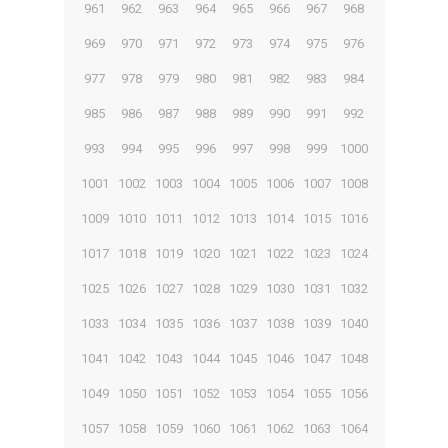
961
962
963
964
965
966
967
968
969
970
971
972
973
974
975
976
977
978
979
980
981
982
983
984
985
986
987
988
989
990
991
992
993
994
995
996
997
998
999
1000
1001
1002
1003
1004
1005
1006
1007
1008
1009
1010
1011
1012
1013
1014
1015
1016
1017
1018
1019
1020
1021
1022
1023
1024
1025
1026
1027
1028
1029
1030
1031
1032
1033
1034
1035
1036
1037
1038
1039
1040
1041
1042
1043
1044
1045
1046
1047
1048
1049
1050
1051
1052
1053
1054
1055
1056
1057
1058
1059
1060
1061
1062
1063
1064