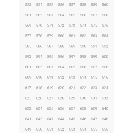
553
554
555
556
557
558
559
560
561
562
563
564
565
566
567
568
569
570
571
572
573
574
575
576
577
578
579
580
581
582
583
584
585
586
587
588
589
590
591
592
593
594
595
596
597
598
599
600
601
602
603
604
605
606
607
608
609
610
611
612
613
614
615
616
617
618
619
620
621
622
623
624
625
626
627
628
629
630
631
632
633
634
635
636
637
638
639
640
641
642
643
644
645
646
647
648
649
650
651
652
653
654
655
656