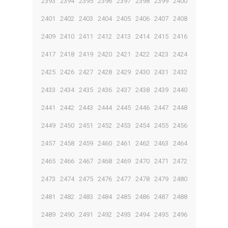
2393
2394
2395
2396
2397
2398
2399
2400
2401
2402
2403
2404
2405
2406
2407
2408
2409
2410
2411
2412
2413
2414
2415
2416
2417
2418
2419
2420
2421
2422
2423
2424
2425
2426
2427
2428
2429
2430
2431
2432
2433
2434
2435
2436
2437
2438
2439
2440
2441
2442
2443
2444
2445
2446
2447
2448
2449
2450
2451
2452
2453
2454
2455
2456
2457
2458
2459
2460
2461
2462
2463
2464
2465
2466
2467
2468
2469
2470
2471
2472
2473
2474
2475
2476
2477
2478
2479
2480
2481
2482
2483
2484
2485
2486
2487
2488
2489
2490
2491
2492
2493
2494
2495
2496