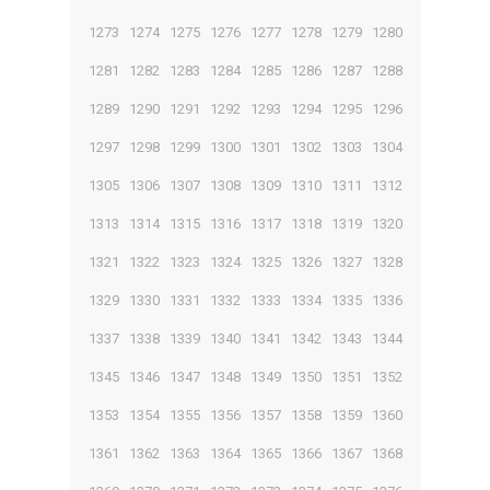
1273
1274
1275
1276
1277
1278
1279
1280
1281
1282
1283
1284
1285
1286
1287
1288
1289
1290
1291
1292
1293
1294
1295
1296
1297
1298
1299
1300
1301
1302
1303
1304
1305
1306
1307
1308
1309
1310
1311
1312
1313
1314
1315
1316
1317
1318
1319
1320
1321
1322
1323
1324
1325
1326
1327
1328
1329
1330
1331
1332
1333
1334
1335
1336
1337
1338
1339
1340
1341
1342
1343
1344
1345
1346
1347
1348
1349
1350
1351
1352
1353
1354
1355
1356
1357
1358
1359
1360
1361
1362
1363
1364
1365
1366
1367
1368