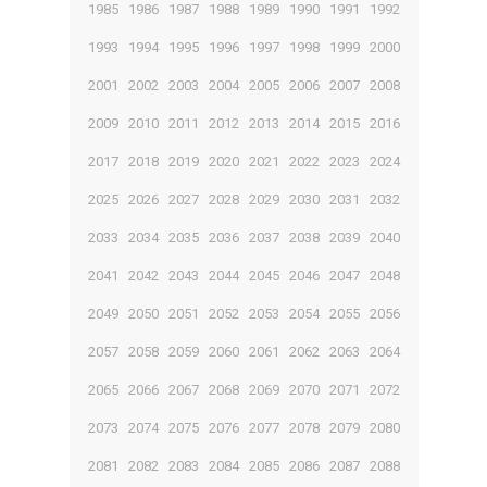
1985
1986
1987
1988
1989
1990
1991
1992
1993
1994
1995
1996
1997
1998
1999
2000
2001
2002
2003
2004
2005
2006
2007
2008
2009
2010
2011
2012
2013
2014
2015
2016
2017
2018
2019
2020
2021
2022
2023
2024
2025
2026
2027
2028
2029
2030
2031
2032
2033
2034
2035
2036
2037
2038
2039
2040
2041
2042
2043
2044
2045
2046
2047
2048
2049
2050
2051
2052
2053
2054
2055
2056
2057
2058
2059
2060
2061
2062
2063
2064
2065
2066
2067
2068
2069
2070
2071
2072
2073
2074
2075
2076
2077
2078
2079
2080
2081
2082
2083
2084
2085
2086
2087
2088