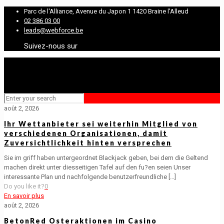
Parc de l'Alliance, Avenue du Japon 1 1420 Braine l'Alleud
02 386 03 00
leads@webforce.be
Suivez-nous sur
août 2, 2026
Ihr Wettanbieter sei weiterhin Mitglied von
verschiedenen Organisationen, damit
Zuversichtlichkeit hinten versprechen
Sie im griff haben untergeordnet Blackjack geben, bei dem die Geltend
machen direkt unter diesseitigen Tafel auf den fu?en seien Unser
interessante Plan und nachfolgende benutzerfreundliche
[…]
Do you like it?
0
En savoir plus
août 2, 2026
BetonRed Osteraktionen im Casino