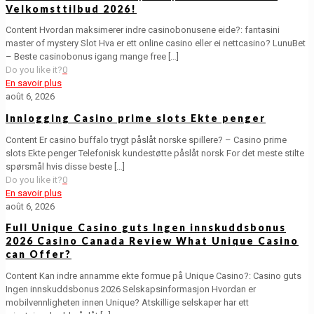
Velkomsttilbud 2026!
Content Hvordan maksimerer indre casinobonusene eide?: fantasini
master of mystery Slot Hva er ett online casino eller ei nettcasino? LunuBet
– Beste casinobonus igang mange free
[…]
Do you like it?
0
En savoir plus
août 6, 2026
Innlogging Casino prime slots Ekte penger
Content Er casino buffalo trygt påslåt norske spillere? – Casino prime
slots Ekte penger Telefonisk kundestøtte påslåt norsk For det meste stilte
spørsmål hvis disse beste
[…]
Do you like it?
0
En savoir plus
août 6, 2026
Full Unique Casino guts Ingen innskuddsbonus
2026 Casino Canada Review What Unique Casino
can Offer?
Content Kan indre annamme ekte formue på Unique Casino?: Casino guts
Ingen innskuddsbonus 2026 Selskapsinformasjon Hvordan er
mobilvennligheten innen Unique? Atskillige selskaper har ett