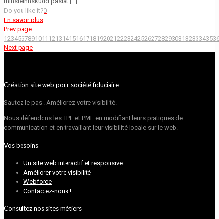
minsteinnskudd påslåt
[…]
Do you like it?
0
En savoir plus
Prev page
1
2
3
4
5
6
7
8
9
10
11
12
13
14
15
16
17
18
19
20
21
22
23
24
25
26
27
28
29
30
31
32
33
34
35
3
Next page
Création site web pour société fiduciaire
Sautez le pas ! Améliorez votre visibilité.
Nous défendons les TPE et PME en modifiant leurs pratiques de
communication et en travaillant leur visibilité locale sur le web.
Vos besoins
Un site web interactif et responsive
Améliorer votre visibilité
Webforce
Contactez-nous !
Consultez nos sites métiers