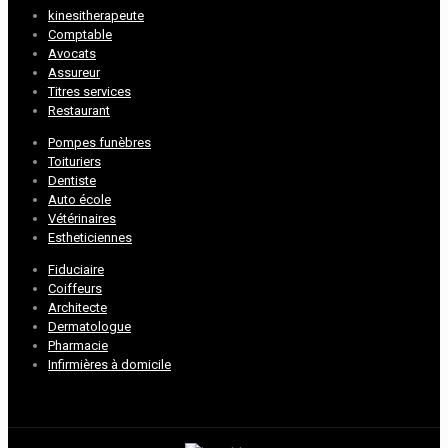
kinesitherapeute
Comptable
Avocats
Assureur
Titres services
Restaurant
Pompes funèbres
Toituriers
Dentiste
Auto école
Vétérinaires
Estheticiennes
Fiduciaire
Coiffeurs
Architecte
Dermatologue
Pharmacie
Infirmières à domicile