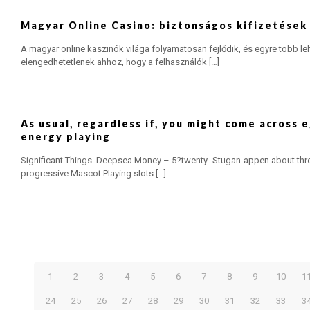
Magyar Online Casino: biztonságos kifizetések 
A magyar online kaszinók világa folyamatosan fejlődik, és egyre több le
elengedhetetlenek ahhoz, hogy a felhasználók
[…]
As usual, regardless if, you might come across 
energy playing
Significant Things. Deepsea Money – 5?twenty- Stugan-appen about three
progressive Mascot Playing slots
[…]
1
2
3
4
5
6
7
8
9
10
1
24
25
26
27
28
29
30
31
32
33
3