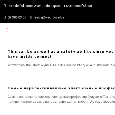
Parc de l'Alliance, Avenue du Japon 1 1420 Braine l'Alleud
02 386 03 00
leads@webforce.be
This can be as well as a safety ability since y
have inside connect
Winwin Yes, the latest WynnBET On-line casino PA try a valid site your i
Самые перспективнейшие электронные профе
Самые перспективные компьютерные профессии будущего Технол
принципиально свежие направления деятельности. Автоматизация