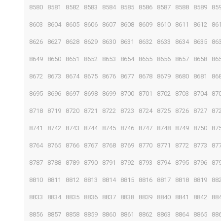
8580
8581
8582
8583
8584
8585
8586
8587
8588
8589
85
8603
8604
8605
8606
8607
8608
8609
8610
8611
8612
86
8626
8627
8628
8629
8630
8631
8632
8633
8634
8635
86
8649
8650
8651
8652
8653
8654
8655
8656
8657
8658
86
8672
8673
8674
8675
8676
8677
8678
8679
8680
8681
86
8695
8696
8697
8698
8699
8700
8701
8702
8703
8704
87
8718
8719
8720
8721
8722
8723
8724
8725
8726
8727
87
8741
8742
8743
8744
8745
8746
8747
8748
8749
8750
87
8764
8765
8766
8767
8768
8769
8770
8771
8772
8773
87
8787
8788
8789
8790
8791
8792
8793
8794
8795
8796
87
8810
8811
8812
8813
8814
8815
8816
8817
8818
8819
88
8833
8834
8835
8836
8837
8838
8839
8840
8841
8842
88
8856
8857
8858
8859
8860
8861
8862
8863
8864
8865
88