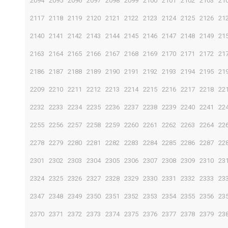
2094
2095
2096
2097
2098
2099
2100
2101
2102
2103
21
2117
2118
2119
2120
2121
2122
2123
2124
2125
2126
21
2140
2141
2142
2143
2144
2145
2146
2147
2148
2149
21
2163
2164
2165
2166
2167
2168
2169
2170
2171
2172
21
2186
2187
2188
2189
2190
2191
2192
2193
2194
2195
21
2209
2210
2211
2212
2213
2214
2215
2216
2217
2218
22
2232
2233
2234
2235
2236
2237
2238
2239
2240
2241
22
2255
2256
2257
2258
2259
2260
2261
2262
2263
2264
22
2278
2279
2280
2281
2282
2283
2284
2285
2286
2287
22
2301
2302
2303
2304
2305
2306
2307
2308
2309
2310
23
2324
2325
2326
2327
2328
2329
2330
2331
2332
2333
23
2347
2348
2349
2350
2351
2352
2353
2354
2355
2356
23
2370
2371
2372
2373
2374
2375
2376
2377
2378
2379
23