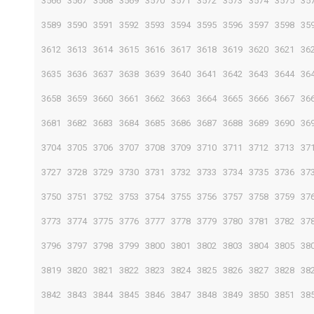
3566
3567
3568
3569
3570
3571
3572
3573
3574
3575
35
3589
3590
3591
3592
3593
3594
3595
3596
3597
3598
35
3612
3613
3614
3615
3616
3617
3618
3619
3620
3621
36
3635
3636
3637
3638
3639
3640
3641
3642
3643
3644
36
3658
3659
3660
3661
3662
3663
3664
3665
3666
3667
36
3681
3682
3683
3684
3685
3686
3687
3688
3689
3690
36
3704
3705
3706
3707
3708
3709
3710
3711
3712
3713
37
3727
3728
3729
3730
3731
3732
3733
3734
3735
3736
37
3750
3751
3752
3753
3754
3755
3756
3757
3758
3759
37
3773
3774
3775
3776
3777
3778
3779
3780
3781
3782
37
3796
3797
3798
3799
3800
3801
3802
3803
3804
3805
38
3819
3820
3821
3822
3823
3824
3825
3826
3827
3828
38
3842
3843
3844
3845
3846
3847
3848
3849
3850
3851
38