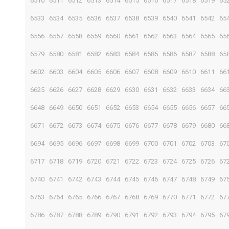
6510
6511
6512
6513
6514
6515
6516
6517
6518
6519
65
6533
6534
6535
6536
6537
6538
6539
6540
6541
6542
65
6556
6557
6558
6559
6560
6561
6562
6563
6564
6565
65
6579
6580
6581
6582
6583
6584
6585
6586
6587
6588
65
6602
6603
6604
6605
6606
6607
6608
6609
6610
6611
66
6625
6626
6627
6628
6629
6630
6631
6632
6633
6634
66
6648
6649
6650
6651
6652
6653
6654
6655
6656
6657
66
6671
6672
6673
6674
6675
6676
6677
6678
6679
6680
66
6694
6695
6696
6697
6698
6699
6700
6701
6702
6703
67
6717
6718
6719
6720
6721
6722
6723
6724
6725
6726
67
6740
6741
6742
6743
6744
6745
6746
6747
6748
6749
67
6763
6764
6765
6766
6767
6768
6769
6770
6771
6772
67
6786
6787
6788
6789
6790
6791
6792
6793
6794
6795
67