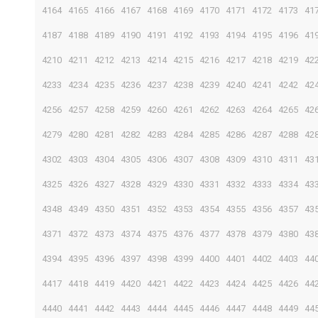
4164
4165
4166
4167
4168
4169
4170
4171
4172
4173
41
4187
4188
4189
4190
4191
4192
4193
4194
4195
4196
41
4210
4211
4212
4213
4214
4215
4216
4217
4218
4219
42
4233
4234
4235
4236
4237
4238
4239
4240
4241
4242
42
4256
4257
4258
4259
4260
4261
4262
4263
4264
4265
42
4279
4280
4281
4282
4283
4284
4285
4286
4287
4288
42
4302
4303
4304
4305
4306
4307
4308
4309
4310
4311
43
4325
4326
4327
4328
4329
4330
4331
4332
4333
4334
43
4348
4349
4350
4351
4352
4353
4354
4355
4356
4357
43
4371
4372
4373
4374
4375
4376
4377
4378
4379
4380
43
4394
4395
4396
4397
4398
4399
4400
4401
4402
4403
44
4417
4418
4419
4420
4421
4422
4423
4424
4425
4426
44
4440
4441
4442
4443
4444
4445
4446
4447
4448
4449
44