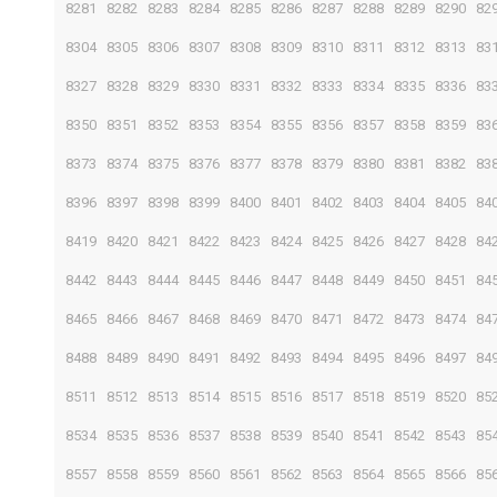
8281
8282
8283
8284
8285
8286
8287
8288
8289
8290
82
8304
8305
8306
8307
8308
8309
8310
8311
8312
8313
83
8327
8328
8329
8330
8331
8332
8333
8334
8335
8336
83
8350
8351
8352
8353
8354
8355
8356
8357
8358
8359
83
8373
8374
8375
8376
8377
8378
8379
8380
8381
8382
83
8396
8397
8398
8399
8400
8401
8402
8403
8404
8405
84
8419
8420
8421
8422
8423
8424
8425
8426
8427
8428
84
8442
8443
8444
8445
8446
8447
8448
8449
8450
8451
84
8465
8466
8467
8468
8469
8470
8471
8472
8473
8474
84
8488
8489
8490
8491
8492
8493
8494
8495
8496
8497
84
8511
8512
8513
8514
8515
8516
8517
8518
8519
8520
85
8534
8535
8536
8537
8538
8539
8540
8541
8542
8543
85
8557
8558
8559
8560
8561
8562
8563
8564
8565
8566
85