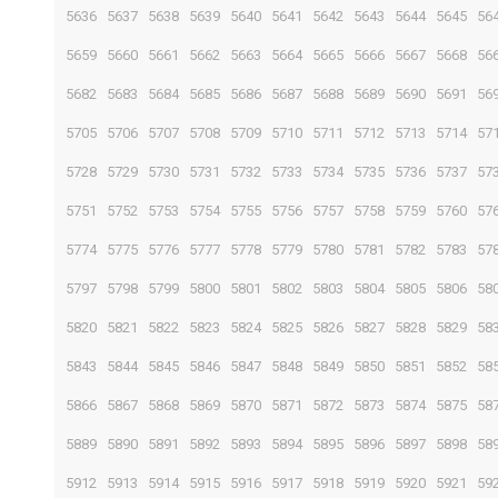
5636
5637
5638
5639
5640
5641
5642
5643
5644
5645
56
5659
5660
5661
5662
5663
5664
5665
5666
5667
5668
56
5682
5683
5684
5685
5686
5687
5688
5689
5690
5691
56
5705
5706
5707
5708
5709
5710
5711
5712
5713
5714
57
5728
5729
5730
5731
5732
5733
5734
5735
5736
5737
57
5751
5752
5753
5754
5755
5756
5757
5758
5759
5760
57
5774
5775
5776
5777
5778
5779
5780
5781
5782
5783
57
5797
5798
5799
5800
5801
5802
5803
5804
5805
5806
58
5820
5821
5822
5823
5824
5825
5826
5827
5828
5829
58
5843
5844
5845
5846
5847
5848
5849
5850
5851
5852
58
5866
5867
5868
5869
5870
5871
5872
5873
5874
5875
58
5889
5890
5891
5892
5893
5894
5895
5896
5897
5898
58
5912
5913
5914
5915
5916
5917
5918
5919
5920
5921
59