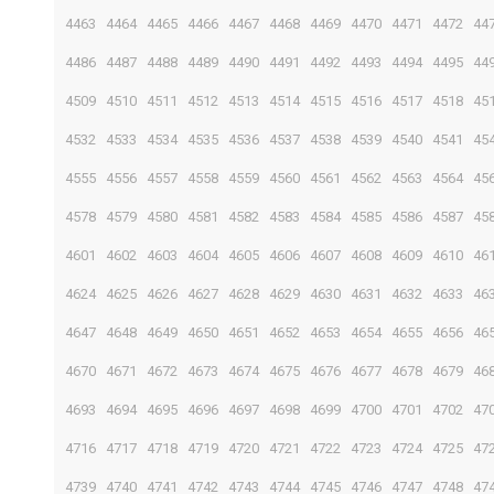
4463
4464
4465
4466
4467
4468
4469
4470
4471
4472
44
4486
4487
4488
4489
4490
4491
4492
4493
4494
4495
44
4509
4510
4511
4512
4513
4514
4515
4516
4517
4518
45
4532
4533
4534
4535
4536
4537
4538
4539
4540
4541
45
4555
4556
4557
4558
4559
4560
4561
4562
4563
4564
45
4578
4579
4580
4581
4582
4583
4584
4585
4586
4587
45
4601
4602
4603
4604
4605
4606
4607
4608
4609
4610
46
4624
4625
4626
4627
4628
4629
4630
4631
4632
4633
46
4647
4648
4649
4650
4651
4652
4653
4654
4655
4656
46
4670
4671
4672
4673
4674
4675
4676
4677
4678
4679
46
4693
4694
4695
4696
4697
4698
4699
4700
4701
4702
47
4716
4717
4718
4719
4720
4721
4722
4723
4724
4725
47
4739
4740
4741
4742
4743
4744
4745
4746
4747
4748
47