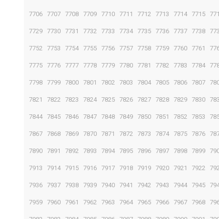
7706
7707
7708
7709
7710
7711
7712
7713
7714
7715
77
7729
7730
7731
7732
7733
7734
7735
7736
7737
7738
77
7752
7753
7754
7755
7756
7757
7758
7759
7760
7761
77
7775
7776
7777
7778
7779
7780
7781
7782
7783
7784
77
7798
7799
7800
7801
7802
7803
7804
7805
7806
7807
78
7821
7822
7823
7824
7825
7826
7827
7828
7829
7830
78
7844
7845
7846
7847
7848
7849
7850
7851
7852
7853
78
7867
7868
7869
7870
7871
7872
7873
7874
7875
7876
78
7890
7891
7892
7893
7894
7895
7896
7897
7898
7899
79
7913
7914
7915
7916
7917
7918
7919
7920
7921
7922
79
7936
7937
7938
7939
7940
7941
7942
7943
7944
7945
79
7959
7960
7961
7962
7963
7964
7965
7966
7967
7968
79