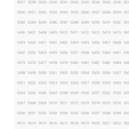
5337
5338
5339
5340
5341
5342
5343
5344
5345
5346
53
5360
5361
5362
5363
5364
5365
5366
5367
5368
5369
53
5383
5384
5385
5386
5387
5388
5389
5390
5391
5392
53
5406
5407
5408
5409
5410
5411
5412
5413
5414
5415
54
5429
5430
5431
5432
5433
5434
5435
5436
5437
5438
54
5452
5453
5454
5455
5456
5457
5458
5459
5460
5461
54
5475
5476
5477
5478
5479
5480
5481
5482
5483
5484
54
5498
5499
5500
5501
5502
5503
5504
5505
5506
5507
55
5521
5522
5523
5524
5525
5526
5527
5528
5529
5530
55
5544
5545
5546
5547
5548
5549
5550
5551
5552
5553
55
5567
5568
5569
5570
5571
5572
5573
5574
5575
5576
55
5590
5591
5592
5593
5594
5595
5596
5597
5598
5599
56
5613
5614
5615
5616
5617
5618
5619
5620
5621
5622
56