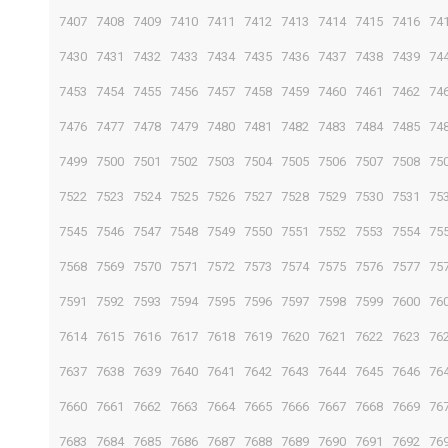
7407
7408
7409
7410
7411
7412
7413
7414
7415
7416
74
7430
7431
7432
7433
7434
7435
7436
7437
7438
7439
74
7453
7454
7455
7456
7457
7458
7459
7460
7461
7462
74
7476
7477
7478
7479
7480
7481
7482
7483
7484
7485
74
7499
7500
7501
7502
7503
7504
7505
7506
7507
7508
75
7522
7523
7524
7525
7526
7527
7528
7529
7530
7531
75
7545
7546
7547
7548
7549
7550
7551
7552
7553
7554
75
7568
7569
7570
7571
7572
7573
7574
7575
7576
7577
75
7591
7592
7593
7594
7595
7596
7597
7598
7599
7600
76
7614
7615
7616
7617
7618
7619
7620
7621
7622
7623
76
7637
7638
7639
7640
7641
7642
7643
7644
7645
7646
76
7660
7661
7662
7663
7664
7665
7666
7667
7668
7669
76
7683
7684
7685
7686
7687
7688
7689
7690
7691
7692
76