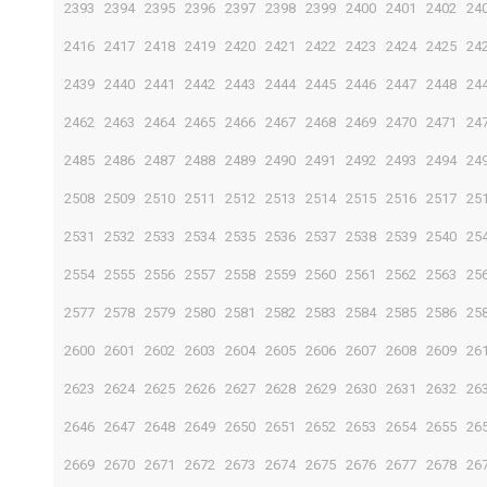
2393
2394
2395
2396
2397
2398
2399
2400
2401
2402
24
2416
2417
2418
2419
2420
2421
2422
2423
2424
2425
24
2439
2440
2441
2442
2443
2444
2445
2446
2447
2448
24
2462
2463
2464
2465
2466
2467
2468
2469
2470
2471
24
2485
2486
2487
2488
2489
2490
2491
2492
2493
2494
24
2508
2509
2510
2511
2512
2513
2514
2515
2516
2517
25
2531
2532
2533
2534
2535
2536
2537
2538
2539
2540
25
2554
2555
2556
2557
2558
2559
2560
2561
2562
2563
25
2577
2578
2579
2580
2581
2582
2583
2584
2585
2586
25
2600
2601
2602
2603
2604
2605
2606
2607
2608
2609
26
2623
2624
2625
2626
2627
2628
2629
2630
2631
2632
26
2646
2647
2648
2649
2650
2651
2652
2653
2654
2655
26
2669
2670
2671
2672
2673
2674
2675
2676
2677
2678
26