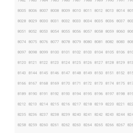
7982
7983
7984
7985
7986
7987
7988
7989
7990
7991
79
8005
8006
8007
8008
8009
8010
8011
8012
8013
8014
80
8028
8029
8030
8031
8032
8033
8034
8035
8036
8037
80
8051
8052
8053
8054
8055
8056
8057
8058
8059
8060
80
8074
8075
8076
8077
8078
8079
8080
8081
8082
8083
80
8097
8098
8099
8100
8101
8102
8103
8104
8105
8106
81
8120
8121
8122
8123
8124
8125
8126
8127
8128
8129
81
8143
8144
8145
8146
8147
8148
8149
8150
8151
8152
81
8166
8167
8168
8169
8170
8171
8172
8173
8174
8175
81
8189
8190
8191
8192
8193
8194
8195
8196
8197
8198
81
8212
8213
8214
8215
8216
8217
8218
8219
8220
8221
82
8235
8236
8237
8238
8239
8240
8241
8242
8243
8244
82
8258
8259
8260
8261
8262
8263
8264
8265
8266
8267
82