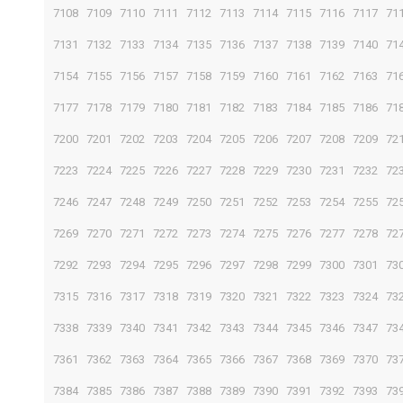
7108
7109
7110
7111
7112
7113
7114
7115
7116
7117
71
7131
7132
7133
7134
7135
7136
7137
7138
7139
7140
71
7154
7155
7156
7157
7158
7159
7160
7161
7162
7163
71
7177
7178
7179
7180
7181
7182
7183
7184
7185
7186
71
7200
7201
7202
7203
7204
7205
7206
7207
7208
7209
72
7223
7224
7225
7226
7227
7228
7229
7230
7231
7232
72
7246
7247
7248
7249
7250
7251
7252
7253
7254
7255
72
7269
7270
7271
7272
7273
7274
7275
7276
7277
7278
72
7292
7293
7294
7295
7296
7297
7298
7299
7300
7301
73
7315
7316
7317
7318
7319
7320
7321
7322
7323
7324
73
7338
7339
7340
7341
7342
7343
7344
7345
7346
7347
73
7361
7362
7363
7364
7365
7366
7367
7368
7369
7370
73
7384
7385
7386
7387
7388
7389
7390
7391
7392
7393
73