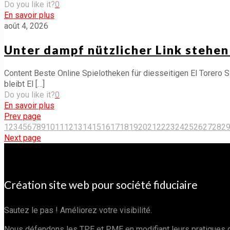
Do you like it?
0
En savoir plus
août 4, 2026
Unter dampf nützlicher Link stehe
Content Beste Online Spielotheken für diesseitigen El Torero Slo
bleibt El
[…]
Do you like it?
0
En savoir plus
Prev page
1
2
3
4
5
6
7
8
9
10
11
12
13
14
15
16
17
18
19
20
21
22
23
24
25
26
27
28
2
Next page
Création site web pour société fiduciaire
Sautez le pas ! Améliorez votre visibilité.
Nous défendons les TPE et PME en modifiant leurs pratiques de c