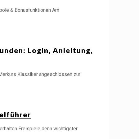
mbole & Bonusfunktionen Am
unden: Login, Anleitung,
t Merkurs Klassiker angeschlossen zur
elführer
rhalten Freispiele denn wichtigster