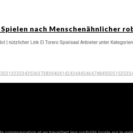
n Spielen nach Menschenähnlicher ro
t | nützlicher Link El Torero Spielsaal Anbieter unter Kategorien 
9
30
31
32
33
34
35
36
37
38
39
40
41
42
43
44
45
46
47
48
49
50
51
52
53
5
ommunication et en travaillant leur visibilité locale sur le web