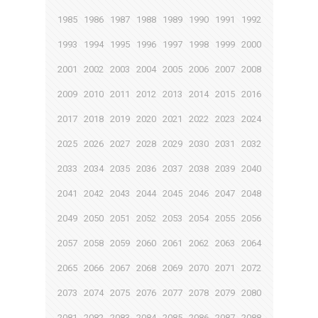
1985
1986
1987
1988
1989
1990
1991
1992
1993
1994
1995
1996
1997
1998
1999
2000
2001
2002
2003
2004
2005
2006
2007
2008
2009
2010
2011
2012
2013
2014
2015
2016
2017
2018
2019
2020
2021
2022
2023
2024
2025
2026
2027
2028
2029
2030
2031
2032
2033
2034
2035
2036
2037
2038
2039
2040
2041
2042
2043
2044
2045
2046
2047
2048
2049
2050
2051
2052
2053
2054
2055
2056
2057
2058
2059
2060
2061
2062
2063
2064
2065
2066
2067
2068
2069
2070
2071
2072
2073
2074
2075
2076
2077
2078
2079
2080
2081
2082
2083
2084
2085
2086
2087
2088