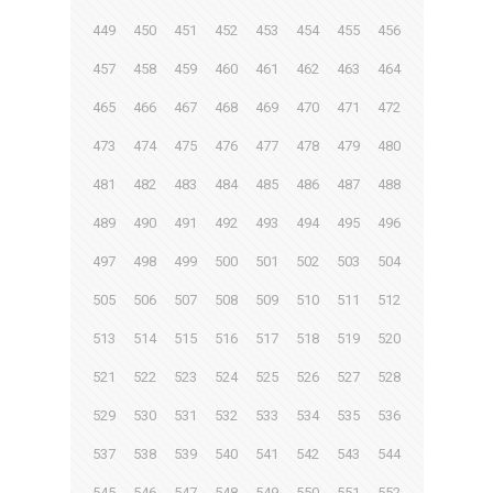
449
450
451
452
453
454
455
456
457
458
459
460
461
462
463
464
465
466
467
468
469
470
471
472
473
474
475
476
477
478
479
480
481
482
483
484
485
486
487
488
489
490
491
492
493
494
495
496
497
498
499
500
501
502
503
504
505
506
507
508
509
510
511
512
513
514
515
516
517
518
519
520
521
522
523
524
525
526
527
528
529
530
531
532
533
534
535
536
537
538
539
540
541
542
543
544
545
546
547
548
549
550
551
552