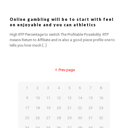
Online gambling will be to start with feel
on enjoyable and you can athletics
High RTP Percentage to switch The Profitable Possibility: RTP
means Return to Affiliate and is also a good piece profile one to
tells you how much
[…]
Prev page
1
2
3
4
5
6
7
8
9
10
11
12
13
14
15
16
17
18
19
20
21
22
23
24
25
26
27
28
29
30
31
32
33
34
35
36
37
38
39
40