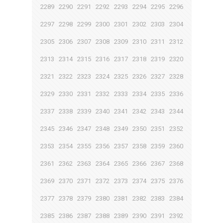
2289
2290
2291
2292
2293
2294
2295
2296
2297
2298
2299
2300
2301
2302
2303
2304
2305
2306
2307
2308
2309
2310
2311
2312
2313
2314
2315
2316
2317
2318
2319
2320
2321
2322
2323
2324
2325
2326
2327
2328
2329
2330
2331
2332
2333
2334
2335
2336
2337
2338
2339
2340
2341
2342
2343
2344
2345
2346
2347
2348
2349
2350
2351
2352
2353
2354
2355
2356
2357
2358
2359
2360
2361
2362
2363
2364
2365
2366
2367
2368
2369
2370
2371
2372
2373
2374
2375
2376
2377
2378
2379
2380
2381
2382
2383
2384
2385
2386
2387
2388
2389
2390
2391
2392