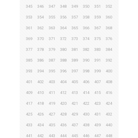
345
346
347
348
349
350
351
352
353
354
355
356
357
358
359
360
361
362
363
364
365
366
367
368
369
370
371
372
373
374
375
376
377
378
379
380
381
382
383
384
385
386
387
388
389
390
391
392
393
394
395
396
397
398
399
400
401
402
403
404
405
406
407
408
409
410
411
412
413
414
415
416
417
418
419
420
421
422
423
424
425
426
427
428
429
430
431
432
433
434
435
436
437
438
439
440
441
442
443
444
445
446
447
448