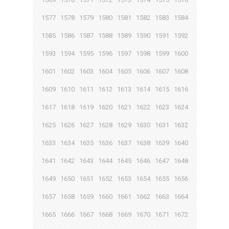
1577
1578
1579
1580
1581
1582
1583
1584
1585
1586
1587
1588
1589
1590
1591
1592
1593
1594
1595
1596
1597
1598
1599
1600
1601
1602
1603
1604
1605
1606
1607
1608
1609
1610
1611
1612
1613
1614
1615
1616
1617
1618
1619
1620
1621
1622
1623
1624
1625
1626
1627
1628
1629
1630
1631
1632
1633
1634
1635
1636
1637
1638
1639
1640
1641
1642
1643
1644
1645
1646
1647
1648
1649
1650
1651
1652
1653
1654
1655
1656
1657
1658
1659
1660
1661
1662
1663
1664
1665
1666
1667
1668
1669
1670
1671
1672