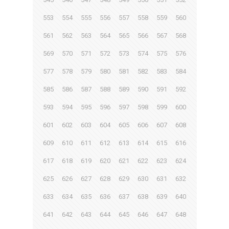
553
554
555
556
557
558
559
560
561
562
563
564
565
566
567
568
569
570
571
572
573
574
575
576
577
578
579
580
581
582
583
584
585
586
587
588
589
590
591
592
593
594
595
596
597
598
599
600
601
602
603
604
605
606
607
608
609
610
611
612
613
614
615
616
617
618
619
620
621
622
623
624
625
626
627
628
629
630
631
632
633
634
635
636
637
638
639
640
641
642
643
644
645
646
647
648