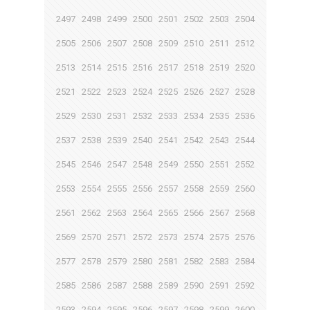
2497
2498
2499
2500
2501
2502
2503
2504
2505
2506
2507
2508
2509
2510
2511
2512
2513
2514
2515
2516
2517
2518
2519
2520
2521
2522
2523
2524
2525
2526
2527
2528
2529
2530
2531
2532
2533
2534
2535
2536
2537
2538
2539
2540
2541
2542
2543
2544
2545
2546
2547
2548
2549
2550
2551
2552
2553
2554
2555
2556
2557
2558
2559
2560
2561
2562
2563
2564
2565
2566
2567
2568
2569
2570
2571
2572
2573
2574
2575
2576
2577
2578
2579
2580
2581
2582
2583
2584
2585
2586
2587
2588
2589
2590
2591
2592
2593
2594
2595
2596
2597
2598
2599
2600