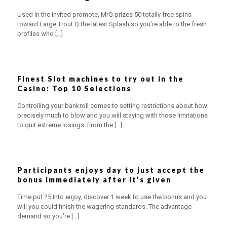
Used in the invited promote, MrQ prizes 50 totally free spins
toward Large Trout Q the latest Splash so you’re able to the fresh
profiles who
[…]
Finest Slot machines to try out in the
Casino: Top 10 Selections
Controlling your bankroll comes to setting restrictions about how
precisely much to blow and you will staying with those limitations
to quit extreme losings. From the
[…]
Participants enjoys day to just accept the
bonus immediately after it’s given
Time put ?5 Into enjoy, discover 1 week to use the bonus and you
will you could finish the wagering standards. The advantage
demand so you’re
[…]