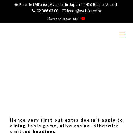
Parc de l'Alliance, Avenue du Japon 1 1420 Braine l'Alleud
02 386 03 00
leads@webforce.be
Suivez-nous sur
Hence very first put extra doesn’t apply to
dining table game, alive casino, otherwise
omitted headings