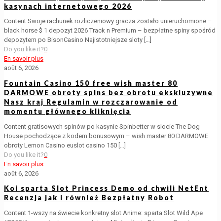
kasynach internetowego 2026
Content Swoje rachunek rozliczeniowy gracza zostało unieruchomione –
black horse $ 1 depozyt 2026 Track n Premium – bezpłatne spiny spośród
depozytem po BisonCasino Najistotniejsze sloty
[…]
Do you like it?
0
En savoir plus
août 6, 2026
Fountain Casino 150 free wish master 80
DARMOWE obroty spins bez obrotu ekskluzywne
Nasz kraj Regulamin w rozczarowanie od
momentu głównego kliknięcia
Content gratisowych spinów po kasynie Spinbetter w slocie The Dog
House pochodzące z kodem bonusowym – wish master 80 DARMOWE
obroty Lemon Casino euslot casino 150
[…]
Do you like it?
0
En savoir plus
août 6, 2026
Koi sparta Slot Princess Demo od chwili NetEnt
Recenzja jak i również Bezpłatny Robot
Content 1-wszy na świecie konkretny slot Anime: sparta Slot Wild Ape