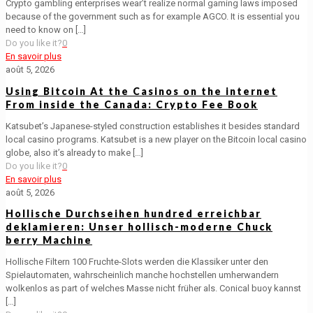
Crypto gambling enterprises wear’t realize normal gaming laws imposed
because of the government such as for example AGCO. It is essential you
need to know on
[…]
Do you like it?
0
En savoir plus
août 5, 2026
Using Bitcoin At the Casinos on the internet
From inside the Canada: Crypto Fee Book
Katsubet’s Japanese-styled construction establishes it besides standard
local casino programs. Katsubet is a new player on the Bitcoin local casino
globe, also it’s already to make
[…]
Do you like it?
0
En savoir plus
août 5, 2026
Hollische Durchseihen hundred erreichbar
deklamieren: Unser hollisch-moderne Chuck
berry Machine
Hollische Filtern 100 Fruchte-Slots werden die Klassiker unter den
Spielautomaten, wahrscheinlich manche hochstellen umherwandern
wolkenlos as part of welches Masse nicht früher als. Conical buoy kannst
[…]