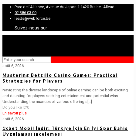
Parc de l'Alliance, Avenue du Japon 1 1420 Braine l'Alleud
02 386 03 00
leads@webforce.be
Suivez-nous sur
août 6, 2026
Mastering Betzillo Casino Games: Practical
Strategies for Players
Navigating the diverse landscape of online gaming can be both exciting
and daunting for players seeking entertainment and potential wins.
Understanding the nuances of various offerings
[…]
Do you like it?
0
En savoir plus
août 6, 2026
1xbet Mobil İndir: Türkiye İçin En İyi Spor Bahis
Uygulaması İncelemesi