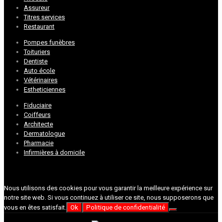
Assureur
Titres services
Restaurant
Pompes funèbres
Toituriers
Dentiste
Auto école
Vétérinaires
Estheticiennes
Fiduciaire
Coiffeurs
Architecte
Dermatologue
Pharmacie
Infirmières à domicile
Nous utilisons des cookies pour vous garantir la meilleure expérience sur
notre site web. Si vous continuez à utiliser ce site, nous supposerons que
vous en êtes satisfait.
Ok
Politique de confidentialité