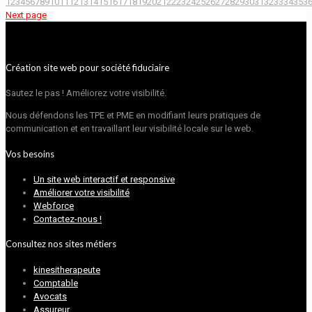
1
2
3
4
5
6
7
8
9
10
11
12
13
14
15
16
17
18
19
20
21
22
23
24
25
26
27
28
29
30
31
32
33
34
35
3
Next page
Création site web pour société fiduciaire
Sautez le pas ! Améliorez votre visibilité.
Nous défendons les TPE et PME en modifiant leurs pratiques de
communication et en travaillant leur visibilité locale sur le web.
Vos besoins
Un site web interactif et responsive
Améliorer votre visibilité
Webforce
Contactez-nous !
Consultez nos sites métiers
kinesitherapeute
Comptable
Avocats
Assureur