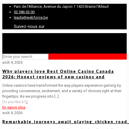
Parc de l'Alliance, Avenue du Japon 1 1420 Braine l'Alleud
02 386 03 00
leads@webforce.be
Suivez-nous sur
août 4, 2026
Why players love Best Online Casino Canada
2026: Honest reviews of new casinos and
Online casinos have transformed the way players experience gaming by
providing convenience, excitement, and a variety of choices right at their
fingertips. As we progress into
[…]
Do you like it?
0
En savoir plus
août 4, 2026
Remarkable_journeys_await_playing_chicken_road_