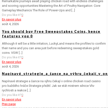
Remarkable journeys await playing chicken road with endless challenges
and scoring opportunities Mastering the Art of Poultry Navigation: Core
Gameplay Mechanics The Role of Power-Ups and
[…]
Do you like it?
0
En savoir plus
août 4, 2026
You should buy Free Sweepstakes Coins, hence
features you 0
Although it will be a little irritation, LuckyLand means the profiles to confirm
their name and you can area just before redeeming sweepstakes gold
coins. VGW
[…]
Do you like it?
0
En savoir plus
août 4, 2026
Napínavé_strategie_a_šance_na_výhru_čekají_v_on
Napínavé strategie a šance na výhru čekají v online chicken road casino
pro každého hráče Strategie přežití: Jak se stát mistrem silnice Vliv
rychlosti a reakce
[…]
Do you like it?
0
En savoir plus
Prev page