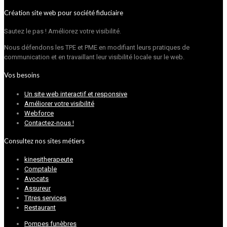
Création site web pour société fiduciaire
Sautez le pas ! Améliorez votre visibilité.
Nous défendons les TPE et PME en modifiant leurs pratiques de
communication et en travaillant leur visibilité locale sur le web.
Vos besoins
Un site web interactif et responsive
Améliorer votre visibilité
Webforce
Contactez-nous !
Consultez nos sites métiers
kinesitherapeute
Comptable
Avocats
Assureur
Titres services
Restaurant
Pompes funèbres