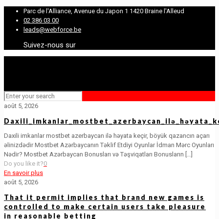
Parc de l'Alliance, Avenue du Japon 1 1420 Braine l'Alleud
02 386 03 00
leads@webforce.be
Suivez-nous sur
août 5, 2026
Daxili_imkanlar_mostbet_azerbaycan_ilə_həyata_k
Daxili imkanlar mostbet azerbaycan ilə həyata keçir, böyük qazancın açarı
əlinizdədir Mostbet Azərbaycanın Təklif Etdiyi Oyunlar İdman Mərc Oyunları
Nədir? Mostbet Azərbaycan Bonusları və Təşviqatları Bonusların
[…]
Do you like it?
0
En savoir plus
août 5, 2026
That it permit implies that brand new games is
controlled to make certain users take pleasure
in reasonable betting