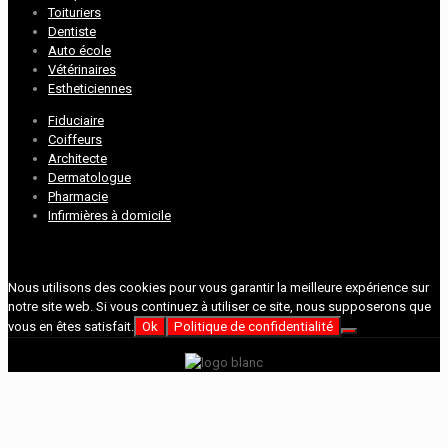
Toituriers
Dentiste
Auto école
Vétérinaires
Estheticiennes
Fiduciaire
Coiffeurs
Architecte
Dermatologue
Pharmacie
Infirmières à domicile
Nous utilisons des cookies pour vous garantir la meilleure expérience sur
notre site web. Si vous continuez à utiliser ce site, nous supposerons que
vous en êtes satisfait.
Ok
Politique de confidentialité