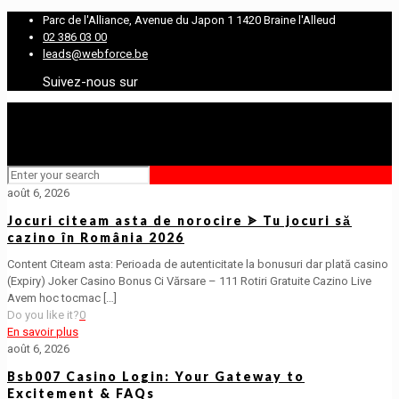
Parc de l'Alliance, Avenue du Japon 1 1420 Braine l'Alleud
02 386 03 00
leads@webforce.be
Suivez-nous sur
août 6, 2026
Jocuri citeam asta de norocire ᗎ Tu jocuri să
cazino în România 2026
Content Citeam asta: Perioada de autenticitate la bonusuri dar plată casino
(Expiry) Joker Casino Bonus Ci Vărsare – 111 Rotiri Gratuite Cazino Live
Avem hoc tocmac
[…]
Do you like it?
0
En savoir plus
août 6, 2026
Bsb007 Casino Login: Your Gateway to
Excitement & FAQs