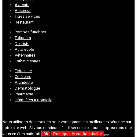
Avocats
Assureur
Titres services
Restaurant
Pompes funèbres
Toituriers
Dentiste
Auto école
Vétérinaires
Estheticiennes
Fiduciaire
Coiffeurs
Architecte
Dermatologue
Pharmacie
Infirmières à domicile
Nous utilisons des cookies pour vous garantir la meilleure expérience sur
notre site web. Si vous continuez à utiliser ce site, nous supposerons que
vous en êtes satisfait.
Ok
Politique de confidentialité