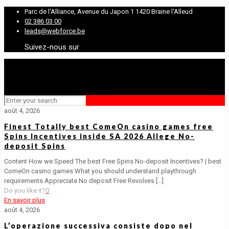
Parc de l'Alliance, Avenue du Japon 1 1420 Braine l'Alleud
02 386 03 00
leads@webforce.be
Suivez-nous sur
août 4, 2026
Finest Totally best ComeOn casino games free
Spins Incentives inside SA 2026 Allege No-
deposit Spins
Content How we Speed The best Free Spins No-deposit Incentives? | best
ComeOn casino games What you should understand playthrough
requirements Appreciate No deposit Free Revolves
[…]
Do you like it?
0
En savoir plus
août 4, 2026
L’operazione successiva consiste dopo nel