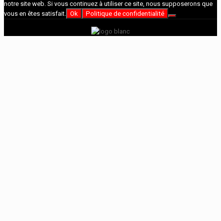
notre site web. Si vous continuez à utiliser ce site, nous supposerons que
vous en êtes satisfait.
Ok
Politique de confidentialité