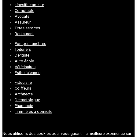
kinesitherapeute
Comptable
Avocats
Assureur
Titres services
Restaurant
Pompes funèbres
Toituriers
Dentiste
Auto école
Vétérinaires
Estheticiennes
Fiduciaire
Coiffeurs
Architecte
Dermatologue
Pharmacie
Infirmières à domicile
Nous utilisons des cookies pour vous garantir la meilleure expérience sur