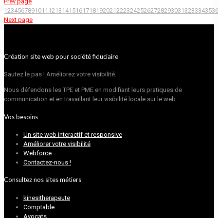
Prev page
1
2
3
4
5
6
7
8
9
10
11
12
13
14
15
16
17
18
19
20
21
22
23
24
25
26
27
28
29
30
31
32
33
34
35
3
Next page
Création site web pour société fiduciaire
Sautez le pas ! Améliorez votre visibilité.
Nous défendons les TPE et PME en modifiant leurs pratiques de
communication et en travaillant leur visibilité locale sur le web.
Vos besoins
Un site web interactif et responsive
Améliorer votre visibilité
Webforce
Contactez-nous !
Consultez nos sites métiers
kinesitherapeute
Comptable
Avocats