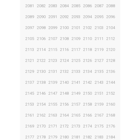
2081
2082
2083
2084
2085
2086
2087
2088
2089
2090
2091
2092
2093
2094
2095
2096
2097
2098
2099
2100
2101
2102
2103
2104
2105
2106
2107
2108
2109
2110
2111
2112
2113
2114
2115
2116
2117
2118
2119
2120
2121
2122
2123
2124
2125
2126
2127
2128
2129
2130
2131
2132
2133
2134
2135
2136
2137
2138
2139
2140
2141
2142
2143
2144
2145
2146
2147
2148
2149
2150
2151
2152
2153
2154
2155
2156
2157
2158
2159
2160
2161
2162
2163
2164
2165
2166
2167
2168
2169
2170
2171
2172
2173
2174
2175
2176
2177
2178
2179
2180
2181
2182
2183
2184