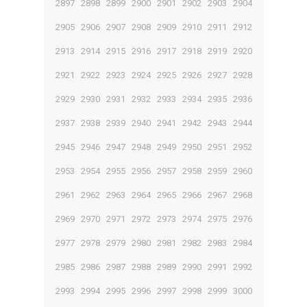
2897
2898
2899
2900
2901
2902
2903
2904
2905
2906
2907
2908
2909
2910
2911
2912
2913
2914
2915
2916
2917
2918
2919
2920
2921
2922
2923
2924
2925
2926
2927
2928
2929
2930
2931
2932
2933
2934
2935
2936
2937
2938
2939
2940
2941
2942
2943
2944
2945
2946
2947
2948
2949
2950
2951
2952
2953
2954
2955
2956
2957
2958
2959
2960
2961
2962
2963
2964
2965
2966
2967
2968
2969
2970
2971
2972
2973
2974
2975
2976
2977
2978
2979
2980
2981
2982
2983
2984
2985
2986
2987
2988
2989
2990
2991
2992
2993
2994
2995
2996
2997
2998
2999
3000