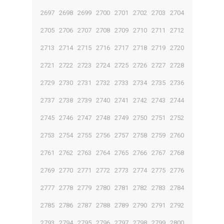
2697
2698
2699
2700
2701
2702
2703
2704
2705
2706
2707
2708
2709
2710
2711
2712
2713
2714
2715
2716
2717
2718
2719
2720
2721
2722
2723
2724
2725
2726
2727
2728
2729
2730
2731
2732
2733
2734
2735
2736
2737
2738
2739
2740
2741
2742
2743
2744
2745
2746
2747
2748
2749
2750
2751
2752
2753
2754
2755
2756
2757
2758
2759
2760
2761
2762
2763
2764
2765
2766
2767
2768
2769
2770
2771
2772
2773
2774
2775
2776
2777
2778
2779
2780
2781
2782
2783
2784
2785
2786
2787
2788
2789
2790
2791
2792
2793
2794
2795
2796
2797
2798
2799
2800