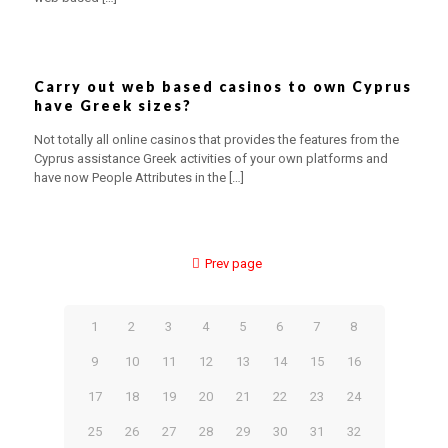
Carry out web based casinos to own Cyprus
have Greek sizes?
Not totally all online casinos that provides the features from the
Cyprus assistance Greek activities of your own platforms and
have now People Attributes in the
[…]
Prev page
1
2
3
4
5
6
7
8
9
10
11
12
13
14
15
16
17
18
19
20
21
22
23
24
25
26
27
28
29
30
31
32