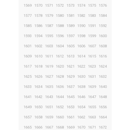
1569
1570
1571
1572
1573
1574
1575
1576
1577
1578
1579
1580
1581
1582
1583
1584
1585
1586
1587
1588
1589
1590
1591
1592
1593
1594
1595
1596
1597
1598
1599
1600
1601
1602
1603
1604
1605
1606
1607
1608
1609
1610
1611
1612
1613
1614
1615
1616
1617
1618
1619
1620
1621
1622
1623
1624
1625
1626
1627
1628
1629
1630
1631
1632
1633
1634
1635
1636
1637
1638
1639
1640
1641
1642
1643
1644
1645
1646
1647
1648
1649
1650
1651
1652
1653
1654
1655
1656
1657
1658
1659
1660
1661
1662
1663
1664
1665
1666
1667
1668
1669
1670
1671
1672