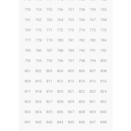
753
754
755
756
757
758
759
760
761
762
763
764
765
766
767
768
769
770
771
772
773
774
775
776
777
778
779
780
781
782
783
784
785
786
787
788
789
790
791
792
793
794
795
796
797
798
799
800
801
802
803
804
805
806
807
808
809
810
811
812
813
814
815
816
817
818
819
820
821
822
823
824
825
826
827
828
829
830
831
832
833
834
835
836
837
838
839
840
841
842
843
844
845
846
847
848