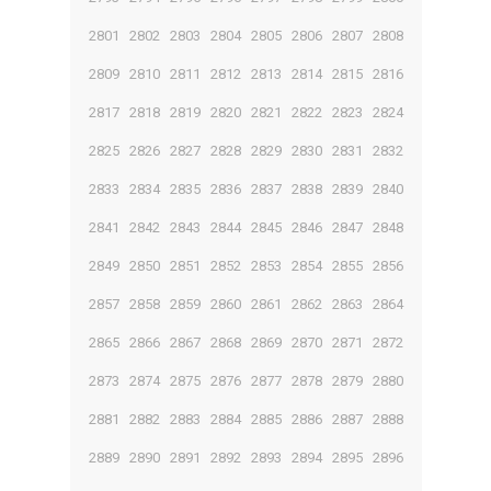
2801
2802
2803
2804
2805
2806
2807
2808
2809
2810
2811
2812
2813
2814
2815
2816
2817
2818
2819
2820
2821
2822
2823
2824
2825
2826
2827
2828
2829
2830
2831
2832
2833
2834
2835
2836
2837
2838
2839
2840
2841
2842
2843
2844
2845
2846
2847
2848
2849
2850
2851
2852
2853
2854
2855
2856
2857
2858
2859
2860
2861
2862
2863
2864
2865
2866
2867
2868
2869
2870
2871
2872
2873
2874
2875
2876
2877
2878
2879
2880
2881
2882
2883
2884
2885
2886
2887
2888
2889
2890
2891
2892
2893
2894
2895
2896