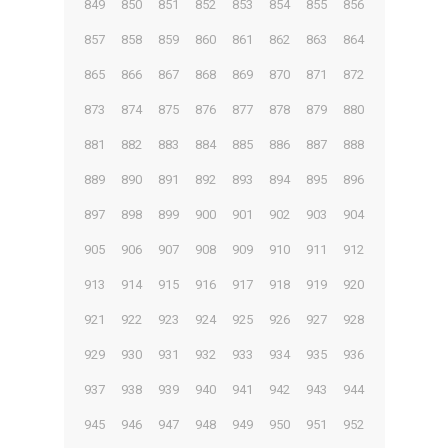
849
850
851
852
853
854
855
856
857
858
859
860
861
862
863
864
865
866
867
868
869
870
871
872
873
874
875
876
877
878
879
880
881
882
883
884
885
886
887
888
889
890
891
892
893
894
895
896
897
898
899
900
901
902
903
904
905
906
907
908
909
910
911
912
913
914
915
916
917
918
919
920
921
922
923
924
925
926
927
928
929
930
931
932
933
934
935
936
937
938
939
940
941
942
943
944
945
946
947
948
949
950
951
952