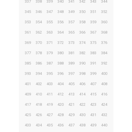
337
338
339
340
341
342
343
344
345
346
347
348
349
350
351
352
353
354
355
356
357
358
359
360
361
362
363
364
365
366
367
368
369
370
371
372
373
374
375
376
377
378
379
380
381
382
383
384
385
386
387
388
389
390
391
392
393
394
395
396
397
398
399
400
401
402
403
404
405
406
407
408
409
410
411
412
413
414
415
416
417
418
419
420
421
422
423
424
425
426
427
428
429
430
431
432
433
434
435
436
437
438
439
440