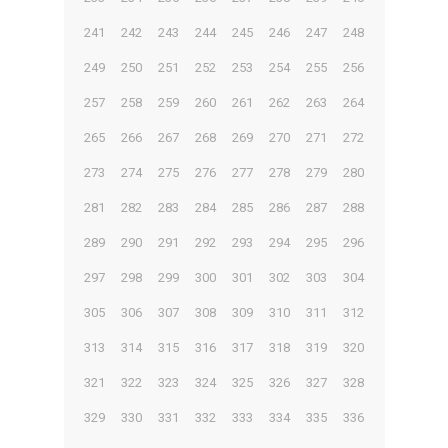
241
242
243
244
245
246
247
248
249
250
251
252
253
254
255
256
257
258
259
260
261
262
263
264
265
266
267
268
269
270
271
272
273
274
275
276
277
278
279
280
281
282
283
284
285
286
287
288
289
290
291
292
293
294
295
296
297
298
299
300
301
302
303
304
305
306
307
308
309
310
311
312
313
314
315
316
317
318
319
320
321
322
323
324
325
326
327
328
329
330
331
332
333
334
335
336