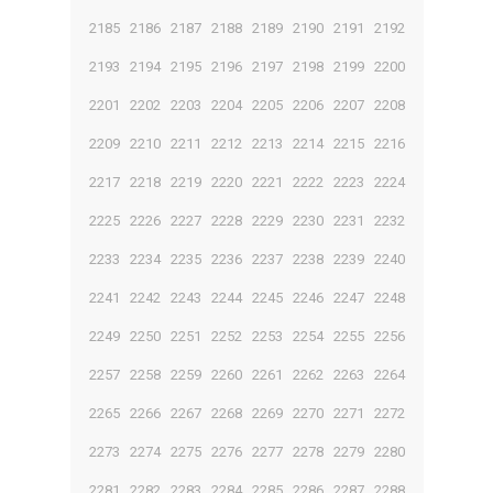
2185
2186
2187
2188
2189
2190
2191
2192
2193
2194
2195
2196
2197
2198
2199
2200
2201
2202
2203
2204
2205
2206
2207
2208
2209
2210
2211
2212
2213
2214
2215
2216
2217
2218
2219
2220
2221
2222
2223
2224
2225
2226
2227
2228
2229
2230
2231
2232
2233
2234
2235
2236
2237
2238
2239
2240
2241
2242
2243
2244
2245
2246
2247
2248
2249
2250
2251
2252
2253
2254
2255
2256
2257
2258
2259
2260
2261
2262
2263
2264
2265
2266
2267
2268
2269
2270
2271
2272
2273
2274
2275
2276
2277
2278
2279
2280
2281
2282
2283
2284
2285
2286
2287
2288