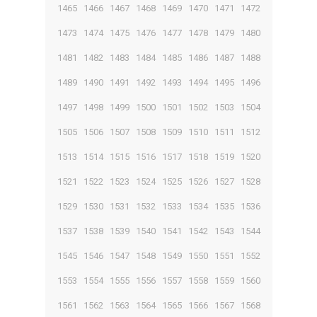
1465
1466
1467
1468
1469
1470
1471
1472
1473
1474
1475
1476
1477
1478
1479
1480
1481
1482
1483
1484
1485
1486
1487
1488
1489
1490
1491
1492
1493
1494
1495
1496
1497
1498
1499
1500
1501
1502
1503
1504
1505
1506
1507
1508
1509
1510
1511
1512
1513
1514
1515
1516
1517
1518
1519
1520
1521
1522
1523
1524
1525
1526
1527
1528
1529
1530
1531
1532
1533
1534
1535
1536
1537
1538
1539
1540
1541
1542
1543
1544
1545
1546
1547
1548
1549
1550
1551
1552
1553
1554
1555
1556
1557
1558
1559
1560
1561
1562
1563
1564
1565
1566
1567
1568