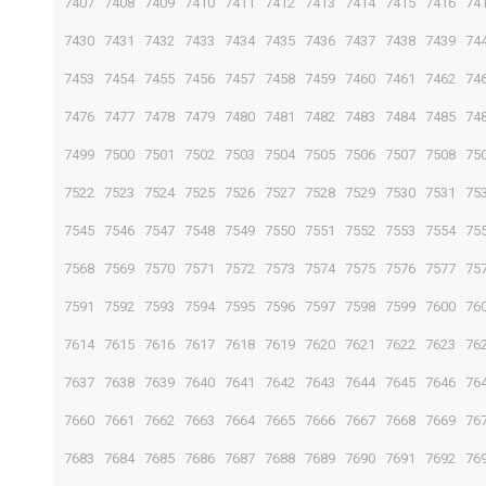
7407
7408
7409
7410
7411
7412
7413
7414
7415
7416
74
7430
7431
7432
7433
7434
7435
7436
7437
7438
7439
74
7453
7454
7455
7456
7457
7458
7459
7460
7461
7462
74
7476
7477
7478
7479
7480
7481
7482
7483
7484
7485
74
7499
7500
7501
7502
7503
7504
7505
7506
7507
7508
75
7522
7523
7524
7525
7526
7527
7528
7529
7530
7531
75
7545
7546
7547
7548
7549
7550
7551
7552
7553
7554
75
7568
7569
7570
7571
7572
7573
7574
7575
7576
7577
75
7591
7592
7593
7594
7595
7596
7597
7598
7599
7600
76
7614
7615
7616
7617
7618
7619
7620
7621
7622
7623
76
7637
7638
7639
7640
7641
7642
7643
7644
7645
7646
76
7660
7661
7662
7663
7664
7665
7666
7667
7668
7669
76
7683
7684
7685
7686
7687
7688
7689
7690
7691
7692
76