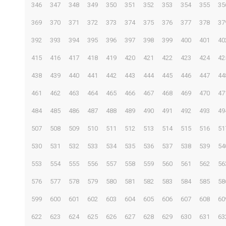
346
347
348
349
350
351
352
353
354
355
35
369
370
371
372
373
374
375
376
377
378
37
392
393
394
395
396
397
398
399
400
401
40
415
416
417
418
419
420
421
422
423
424
42
438
439
440
441
442
443
444
445
446
447
44
461
462
463
464
465
466
467
468
469
470
47
484
485
486
487
488
489
490
491
492
493
49
507
508
509
510
511
512
513
514
515
516
51
530
531
532
533
534
535
536
537
538
539
54
553
554
555
556
557
558
559
560
561
562
56
576
577
578
579
580
581
582
583
584
585
58
599
600
601
602
603
604
605
606
607
608
60
622
623
624
625
626
627
628
629
630
631
63