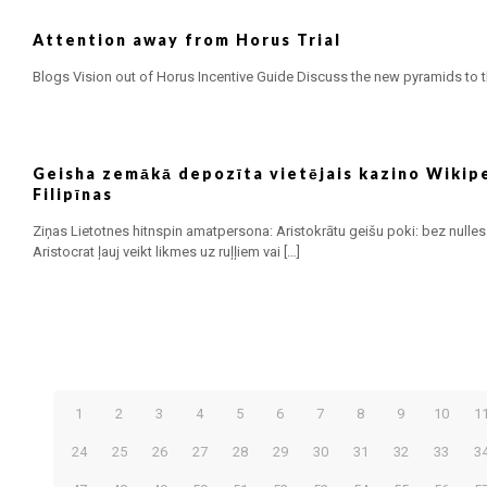
Attention away from Horus Trial
Blogs Vision out of Horus Incentive Guide Discuss the new pyramids to t
Geisha zemākā depozīta vietējais kazino Wikipe
Filipīnas
Ziņas Lietotnes hitnspin amatpersona: Aristokrātu geišu poki: bez nulles
Aristocrat ļauj veikt likmes uz ruļļiem vai
[…]
1
2
3
4
5
6
7
8
9
10
1
24
25
26
27
28
29
30
31
32
33
3