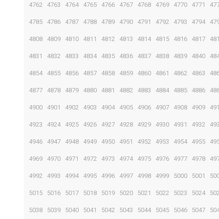
4762
4763
4764
4765
4766
4767
4768
4769
4770
4771
47
4785
4786
4787
4788
4789
4790
4791
4792
4793
4794
47
4808
4809
4810
4811
4812
4813
4814
4815
4816
4817
48
4831
4832
4833
4834
4835
4836
4837
4838
4839
4840
48
4854
4855
4856
4857
4858
4859
4860
4861
4862
4863
48
4877
4878
4879
4880
4881
4882
4883
4884
4885
4886
48
4900
4901
4902
4903
4904
4905
4906
4907
4908
4909
49
4923
4924
4925
4926
4927
4928
4929
4930
4931
4932
49
4946
4947
4948
4949
4950
4951
4952
4953
4954
4955
49
4969
4970
4971
4972
4973
4974
4975
4976
4977
4978
49
4992
4993
4994
4995
4996
4997
4998
4999
5000
5001
50
5015
5016
5017
5018
5019
5020
5021
5022
5023
5024
50
5038
5039
5040
5041
5042
5043
5044
5045
5046
5047
50