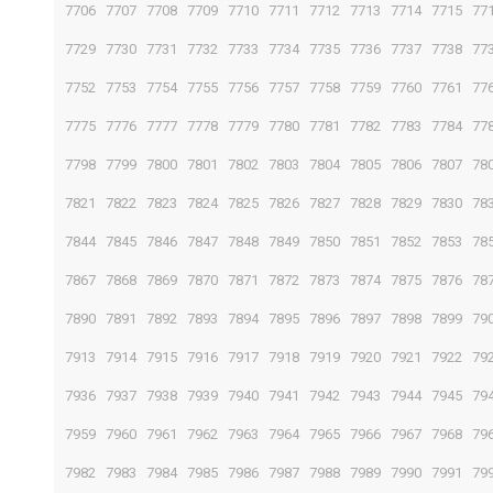
7706
7707
7708
7709
7710
7711
7712
7713
7714
7715
77
7729
7730
7731
7732
7733
7734
7735
7736
7737
7738
77
7752
7753
7754
7755
7756
7757
7758
7759
7760
7761
77
7775
7776
7777
7778
7779
7780
7781
7782
7783
7784
77
7798
7799
7800
7801
7802
7803
7804
7805
7806
7807
78
7821
7822
7823
7824
7825
7826
7827
7828
7829
7830
78
7844
7845
7846
7847
7848
7849
7850
7851
7852
7853
78
7867
7868
7869
7870
7871
7872
7873
7874
7875
7876
78
7890
7891
7892
7893
7894
7895
7896
7897
7898
7899
79
7913
7914
7915
7916
7917
7918
7919
7920
7921
7922
79
7936
7937
7938
7939
7940
7941
7942
7943
7944
7945
79
7959
7960
7961
7962
7963
7964
7965
7966
7967
7968
79
7982
7983
7984
7985
7986
7987
7988
7989
7990
7991
79