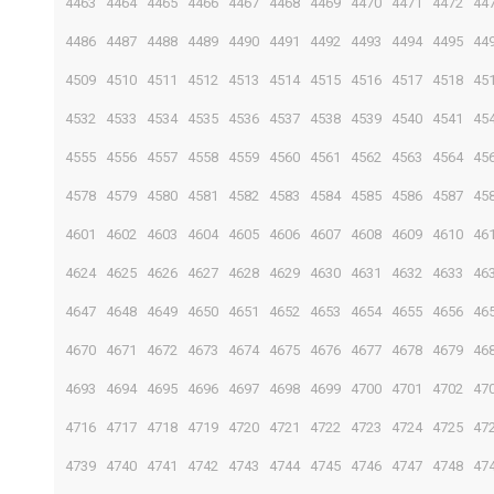
4463
4464
4465
4466
4467
4468
4469
4470
4471
4472
44
4486
4487
4488
4489
4490
4491
4492
4493
4494
4495
44
4509
4510
4511
4512
4513
4514
4515
4516
4517
4518
45
4532
4533
4534
4535
4536
4537
4538
4539
4540
4541
45
4555
4556
4557
4558
4559
4560
4561
4562
4563
4564
45
4578
4579
4580
4581
4582
4583
4584
4585
4586
4587
45
4601
4602
4603
4604
4605
4606
4607
4608
4609
4610
46
4624
4625
4626
4627
4628
4629
4630
4631
4632
4633
46
4647
4648
4649
4650
4651
4652
4653
4654
4655
4656
46
4670
4671
4672
4673
4674
4675
4676
4677
4678
4679
46
4693
4694
4695
4696
4697
4698
4699
4700
4701
4702
47
4716
4717
4718
4719
4720
4721
4722
4723
4724
4725
47
4739
4740
4741
4742
4743
4744
4745
4746
4747
4748
47