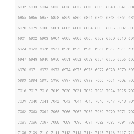
6832
6833
6834
6835
6836
6837
6838
6839
6840
6841
68
6855
6856
6857
6858
6859
6860
6861
6862
6863
6864
68
6878
6879
6880
6881
6882
6883
6884
6885
6886
6887
68
6901
6902
6903
6904
6905
6906
6907
6908
6909
6910
69
6924
6925
6926
6927
6928
6929
6930
6931
6932
6933
69
6947
6948
6949
6950
6951
6952
6953
6954
6955
6956
69
6970
6971
6972
6973
6974
6975
6976
6977
6978
6979
69
6993
6994
6995
6996
6997
6998
6999
7000
7001
7002
70
7016
7017
7018
7019
7020
7021
7022
7023
7024
7025
70
7039
7040
7041
7042
7043
7044
7045
7046
7047
7048
70
7062
7063
7064
7065
7066
7067
7068
7069
7070
7071
70
7085
7086
7087
7088
7089
7090
7091
7092
7093
7094
70
7108
7109
7110
7111
7112
7113
7114
7115
7116
7117
71