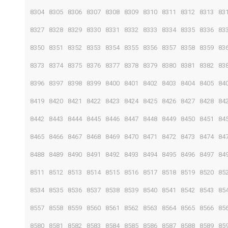
8304
8305
8306
8307
8308
8309
8310
8311
8312
8313
83
8327
8328
8329
8330
8331
8332
8333
8334
8335
8336
83
8350
8351
8352
8353
8354
8355
8356
8357
8358
8359
83
8373
8374
8375
8376
8377
8378
8379
8380
8381
8382
83
8396
8397
8398
8399
8400
8401
8402
8403
8404
8405
84
8419
8420
8421
8422
8423
8424
8425
8426
8427
8428
84
8442
8443
8444
8445
8446
8447
8448
8449
8450
8451
84
8465
8466
8467
8468
8469
8470
8471
8472
8473
8474
84
8488
8489
8490
8491
8492
8493
8494
8495
8496
8497
84
8511
8512
8513
8514
8515
8516
8517
8518
8519
8520
85
8534
8535
8536
8537
8538
8539
8540
8541
8542
8543
85
8557
8558
8559
8560
8561
8562
8563
8564
8565
8566
85
8580
8581
8582
8583
8584
8585
8586
8587
8588
8589
85