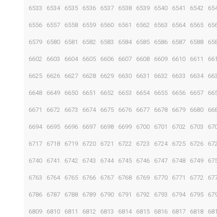
6533
6534
6535
6536
6537
6538
6539
6540
6541
6542
65
6556
6557
6558
6559
6560
6561
6562
6563
6564
6565
65
6579
6580
6581
6582
6583
6584
6585
6586
6587
6588
65
6602
6603
6604
6605
6606
6607
6608
6609
6610
6611
66
6625
6626
6627
6628
6629
6630
6631
6632
6633
6634
66
6648
6649
6650
6651
6652
6653
6654
6655
6656
6657
66
6671
6672
6673
6674
6675
6676
6677
6678
6679
6680
66
6694
6695
6696
6697
6698
6699
6700
6701
6702
6703
67
6717
6718
6719
6720
6721
6722
6723
6724
6725
6726
67
6740
6741
6742
6743
6744
6745
6746
6747
6748
6749
67
6763
6764
6765
6766
6767
6768
6769
6770
6771
6772
67
6786
6787
6788
6789
6790
6791
6792
6793
6794
6795
67
6809
6810
6811
6812
6813
6814
6815
6816
6817
6818
68