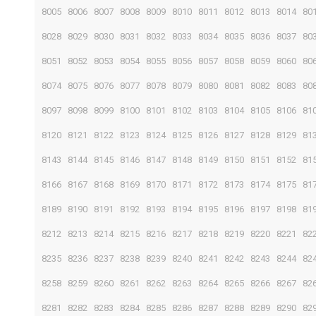
8005
8006
8007
8008
8009
8010
8011
8012
8013
8014
80
8028
8029
8030
8031
8032
8033
8034
8035
8036
8037
80
8051
8052
8053
8054
8055
8056
8057
8058
8059
8060
80
8074
8075
8076
8077
8078
8079
8080
8081
8082
8083
80
8097
8098
8099
8100
8101
8102
8103
8104
8105
8106
81
8120
8121
8122
8123
8124
8125
8126
8127
8128
8129
81
8143
8144
8145
8146
8147
8148
8149
8150
8151
8152
81
8166
8167
8168
8169
8170
8171
8172
8173
8174
8175
81
8189
8190
8191
8192
8193
8194
8195
8196
8197
8198
81
8212
8213
8214
8215
8216
8217
8218
8219
8220
8221
82
8235
8236
8237
8238
8239
8240
8241
8242
8243
8244
82
8258
8259
8260
8261
8262
8263
8264
8265
8266
8267
82
8281
8282
8283
8284
8285
8286
8287
8288
8289
8290
82