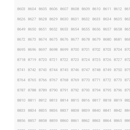
8603
8604
8605
8606
8607
8608
8609
8610
8611
8612
86
8626
8627
8628
8629
8630
8631
8632
8633
8634
8635
86
8649
8650
8651
8652
8653
8654
8655
8656
8657
8658
86
8672
8673
8674
8675
8676
8677
8678
8679
8680
8681
86
8695
8696
8697
8698
8699
8700
8701
8702
8703
8704
87
8718
8719
8720
8721
8722
8723
8724
8725
8726
8727
87
8741
8742
8743
8744
8745
8746
8747
8748
8749
8750
87
8764
8765
8766
8767
8768
8769
8770
8771
8772
8773
87
8787
8788
8789
8790
8791
8792
8793
8794
8795
8796
87
8810
8811
8812
8813
8814
8815
8816
8817
8818
8819
88
8833
8834
8835
8836
8837
8838
8839
8840
8841
8842
88
8856
8857
8858
8859
8860
8861
8862
8863
8864
8865
88