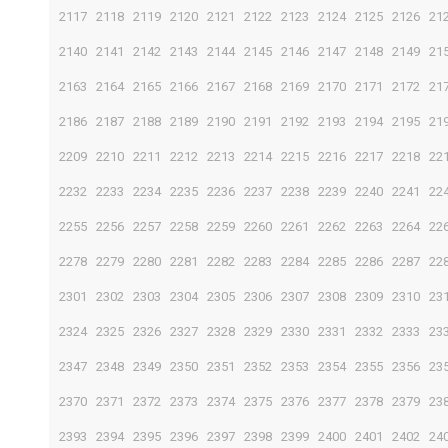
2117
2118
2119
2120
2121
2122
2123
2124
2125
2126
21
2140
2141
2142
2143
2144
2145
2146
2147
2148
2149
21
2163
2164
2165
2166
2167
2168
2169
2170
2171
2172
21
2186
2187
2188
2189
2190
2191
2192
2193
2194
2195
21
2209
2210
2211
2212
2213
2214
2215
2216
2217
2218
22
2232
2233
2234
2235
2236
2237
2238
2239
2240
2241
22
2255
2256
2257
2258
2259
2260
2261
2262
2263
2264
22
2278
2279
2280
2281
2282
2283
2284
2285
2286
2287
22
2301
2302
2303
2304
2305
2306
2307
2308
2309
2310
23
2324
2325
2326
2327
2328
2329
2330
2331
2332
2333
23
2347
2348
2349
2350
2351
2352
2353
2354
2355
2356
23
2370
2371
2372
2373
2374
2375
2376
2377
2378
2379
23
2393
2394
2395
2396
2397
2398
2399
2400
2401
2402
24