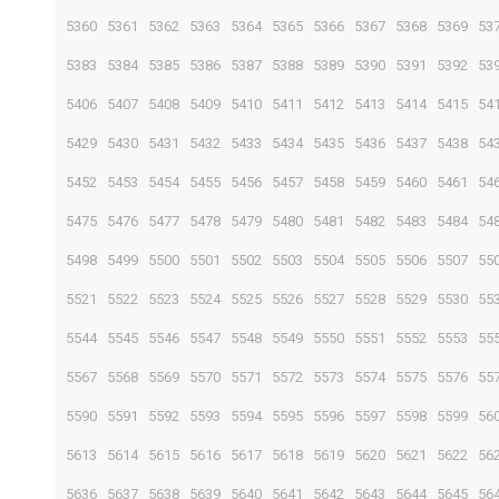
5360
5361
5362
5363
5364
5365
5366
5367
5368
5369
53
5383
5384
5385
5386
5387
5388
5389
5390
5391
5392
53
5406
5407
5408
5409
5410
5411
5412
5413
5414
5415
54
5429
5430
5431
5432
5433
5434
5435
5436
5437
5438
54
5452
5453
5454
5455
5456
5457
5458
5459
5460
5461
54
5475
5476
5477
5478
5479
5480
5481
5482
5483
5484
54
5498
5499
5500
5501
5502
5503
5504
5505
5506
5507
55
5521
5522
5523
5524
5525
5526
5527
5528
5529
5530
55
5544
5545
5546
5547
5548
5549
5550
5551
5552
5553
55
5567
5568
5569
5570
5571
5572
5573
5574
5575
5576
55
5590
5591
5592
5593
5594
5595
5596
5597
5598
5599
56
5613
5614
5615
5616
5617
5618
5619
5620
5621
5622
56
5636
5637
5638
5639
5640
5641
5642
5643
5644
5645
56