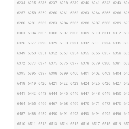
6234
6235
6236
6237
6238
6239
6240
6241
6242
6243
62
6257
6258
6259
6260
6261
6262
6263
6264
6265
6266
62
6280
6281
6282
6283
6284
6285
6286
6287
6288
6289
62
6303
6304
6305
6306
6307
6308
6309
6310
6311
6312
63
6326
6327
6328
6329
6330
6331
6332
6333
6334
6335
63
6349
6350
6351
6352
6353
6354
6355
6356
6357
6358
63
6372
6373
6374
6375
6376
6377
6378
6379
6380
6381
63
6395
6396
6397
6398
6399
6400
6401
6402
6403
6404
64
6418
6419
6420
6421
6422
6423
6424
6425
6426
6427
64
6441
6442
6443
6444
6445
6446
6447
6448
6449
6450
64
6464
6465
6466
6467
6468
6469
6470
6471
6472
6473
64
6487
6488
6489
6490
6491
6492
6493
6494
6495
6496
64
6510
6511
6512
6513
6514
6515
6516
6517
6518
6519
65