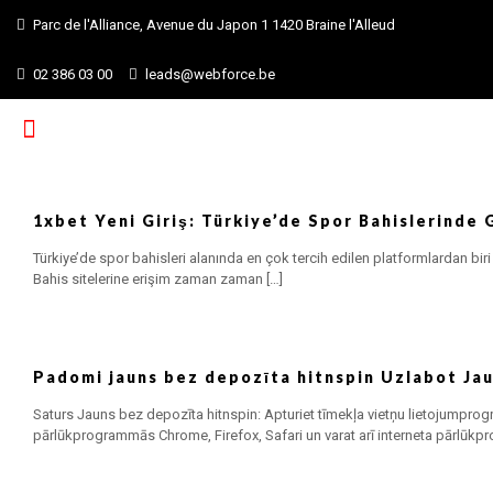
Parc de l'Alliance, Avenue du Japon 1 1420 Braine l'Alleud
02 386 03 00
leads@webforce.be
1xbet Yeni Giriş: Türkiye’de Spor Bahislerinde 
Türkiye’de spor bahisleri alanında en çok tercih edilen platformlardan biri
Bahis sitelerine erişim zaman zaman
[…]
Padomi jauns bez depozīta hitnspin Uzlabot Jau
Saturs Jauns bez depozīta hitnspin: Apturiet tīmekļa vietņu lietojump
pārlūkprogrammās Chrome, Firefox, Safari un varat arī interneta pārlūk