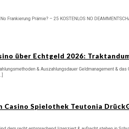
0 Ecu No Frankierung Prämie? – 25 KOSTENLOS NO DEAMMENTSCH
asino über Echtgeld 2026: Traktandu
: Zahlungsmethoden & Auszahlungsdauer Geldmanagement & das G
…]
 Casino Spielothek Teutonia Drück
ind dem recht entsprechend lizenziert & aufrecht stehen in Schu