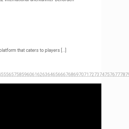
latform that caters to players
[…]
4
55
56
57
58
59
60
61
62
63
64
65
66
67
68
69
70
71
72
73
74
75
76
77
78
7