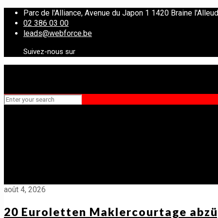
Parc de l'Alliance, Avenue du Japon 1 1420 Braine l'Alleu
02 386 03 00
leads@webforce.be
Suivez-nous sur
août 4, 2026
20 Euroletten Maklercourtage a