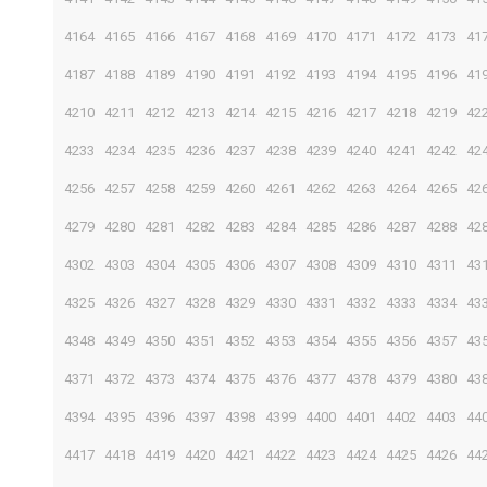
4164
4165
4166
4167
4168
4169
4170
4171
4172
4173
41
4187
4188
4189
4190
4191
4192
4193
4194
4195
4196
41
4210
4211
4212
4213
4214
4215
4216
4217
4218
4219
42
4233
4234
4235
4236
4237
4238
4239
4240
4241
4242
42
4256
4257
4258
4259
4260
4261
4262
4263
4264
4265
42
4279
4280
4281
4282
4283
4284
4285
4286
4287
4288
42
4302
4303
4304
4305
4306
4307
4308
4309
4310
4311
43
4325
4326
4327
4328
4329
4330
4331
4332
4333
4334
43
4348
4349
4350
4351
4352
4353
4354
4355
4356
4357
43
4371
4372
4373
4374
4375
4376
4377
4378
4379
4380
43
4394
4395
4396
4397
4398
4399
4400
4401
4402
4403
44
4417
4418
4419
4420
4421
4422
4423
4424
4425
4426
44