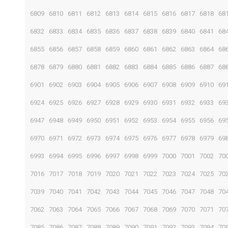
6809
6810
6811
6812
6813
6814
6815
6816
6817
6818
68
6832
6833
6834
6835
6836
6837
6838
6839
6840
6841
68
6855
6856
6857
6858
6859
6860
6861
6862
6863
6864
68
6878
6879
6880
6881
6882
6883
6884
6885
6886
6887
68
6901
6902
6903
6904
6905
6906
6907
6908
6909
6910
69
6924
6925
6926
6927
6928
6929
6930
6931
6932
6933
69
6947
6948
6949
6950
6951
6952
6953
6954
6955
6956
69
6970
6971
6972
6973
6974
6975
6976
6977
6978
6979
69
6993
6994
6995
6996
6997
6998
6999
7000
7001
7002
70
7016
7017
7018
7019
7020
7021
7022
7023
7024
7025
70
7039
7040
7041
7042
7043
7044
7045
7046
7047
7048
70
7062
7063
7064
7065
7066
7067
7068
7069
7070
7071
70
7085
7086
7087
7088
7089
7090
7091
7092
7093
7094
70