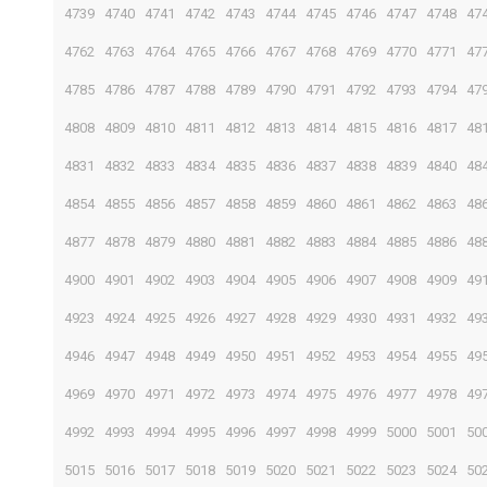
4739
4740
4741
4742
4743
4744
4745
4746
4747
4748
47
4762
4763
4764
4765
4766
4767
4768
4769
4770
4771
47
4785
4786
4787
4788
4789
4790
4791
4792
4793
4794
47
4808
4809
4810
4811
4812
4813
4814
4815
4816
4817
48
4831
4832
4833
4834
4835
4836
4837
4838
4839
4840
48
4854
4855
4856
4857
4858
4859
4860
4861
4862
4863
48
4877
4878
4879
4880
4881
4882
4883
4884
4885
4886
48
4900
4901
4902
4903
4904
4905
4906
4907
4908
4909
49
4923
4924
4925
4926
4927
4928
4929
4930
4931
4932
49
4946
4947
4948
4949
4950
4951
4952
4953
4954
4955
49
4969
4970
4971
4972
4973
4974
4975
4976
4977
4978
49
4992
4993
4994
4995
4996
4997
4998
4999
5000
5001
50
5015
5016
5017
5018
5019
5020
5021
5022
5023
5024
50