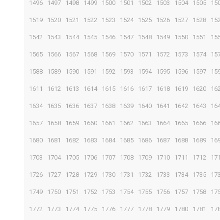
1496
1497
1498
1499
1500
1501
1502
1503
1504
1505
15
1519
1520
1521
1522
1523
1524
1525
1526
1527
1528
15
1542
1543
1544
1545
1546
1547
1548
1549
1550
1551
15
1565
1566
1567
1568
1569
1570
1571
1572
1573
1574
15
1588
1589
1590
1591
1592
1593
1594
1595
1596
1597
15
1611
1612
1613
1614
1615
1616
1617
1618
1619
1620
16
1634
1635
1636
1637
1638
1639
1640
1641
1642
1643
16
1657
1658
1659
1660
1661
1662
1663
1664
1665
1666
16
1680
1681
1682
1683
1684
1685
1686
1687
1688
1689
16
1703
1704
1705
1706
1707
1708
1709
1710
1711
1712
17
1726
1727
1728
1729
1730
1731
1732
1733
1734
1735
17
1749
1750
1751
1752
1753
1754
1755
1756
1757
1758
17
1772
1773
1774
1775
1776
1777
1778
1779
1780
1781
17