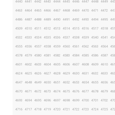
4440
4441
4442
4443
4444
4445
4446
4447
4448
4449
44
4463
4464
4465
4466
4467
4468
4469
4470
4471
4472
44
4486
4487
4488
4489
4490
4491
4492
4493
4494
4495
44
4509
4510
4511
4512
4513
4514
4515
4516
4517
4518
45
4532
4533
4534
4535
4536
4537
4538
4539
4540
4541
45
4555
4556
4557
4558
4559
4560
4561
4562
4563
4564
45
4578
4579
4580
4581
4582
4583
4584
4585
4586
4587
45
4601
4602
4603
4604
4605
4606
4607
4608
4609
4610
46
4624
4625
4626
4627
4628
4629
4630
4631
4632
4633
46
4647
4648
4649
4650
4651
4652
4653
4654
4655
4656
46
4670
4671
4672
4673
4674
4675
4676
4677
4678
4679
46
4693
4694
4695
4696
4697
4698
4699
4700
4701
4702
47
4716
4717
4718
4719
4720
4721
4722
4723
4724
4725
47