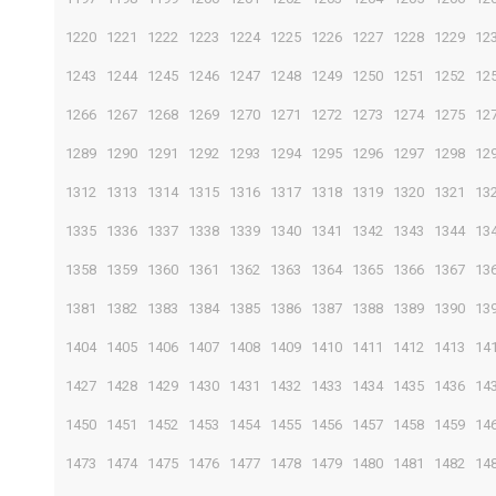
1220
1221
1222
1223
1224
1225
1226
1227
1228
1229
12
1243
1244
1245
1246
1247
1248
1249
1250
1251
1252
12
1266
1267
1268
1269
1270
1271
1272
1273
1274
1275
12
1289
1290
1291
1292
1293
1294
1295
1296
1297
1298
12
1312
1313
1314
1315
1316
1317
1318
1319
1320
1321
13
1335
1336
1337
1338
1339
1340
1341
1342
1343
1344
13
1358
1359
1360
1361
1362
1363
1364
1365
1366
1367
13
1381
1382
1383
1384
1385
1386
1387
1388
1389
1390
13
1404
1405
1406
1407
1408
1409
1410
1411
1412
1413
14
1427
1428
1429
1430
1431
1432
1433
1434
1435
1436
14
1450
1451
1452
1453
1454
1455
1456
1457
1458
1459
14
1473
1474
1475
1476
1477
1478
1479
1480
1481
1482
14