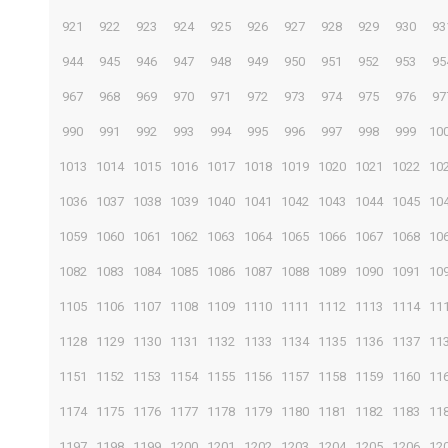
921
922
923
924
925
926
927
928
929
930
93
944
945
946
947
948
949
950
951
952
953
95
967
968
969
970
971
972
973
974
975
976
97
990
991
992
993
994
995
996
997
998
999
10
1013
1014
1015
1016
1017
1018
1019
1020
1021
1022
10
1036
1037
1038
1039
1040
1041
1042
1043
1044
1045
10
1059
1060
1061
1062
1063
1064
1065
1066
1067
1068
10
1082
1083
1084
1085
1086
1087
1088
1089
1090
1091
10
1105
1106
1107
1108
1109
1110
1111
1112
1113
1114
11
1128
1129
1130
1131
1132
1133
1134
1135
1136
1137
11
1151
1152
1153
1154
1155
1156
1157
1158
1159
1160
11
1174
1175
1176
1177
1178
1179
1180
1181
1182
1183
11
1197
1198
1199
1200
1201
1202
1203
1204
1205
1206
12