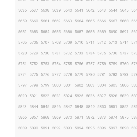
5636
5637
5638
5639
5640
5641
5642
5643
5644
5645
56
5659
5660
5661
5662
5663
5664
5665
5666
5667
5668
56
5682
5683
5684
5685
5686
5687
5688
5689
5690
5691
56
5705
5706
5707
5708
5709
5710
5711
5712
5713
5714
57
5728
5729
5730
5731
5732
5733
5734
5735
5736
5737
57
5751
5752
5753
5754
5755
5756
5757
5758
5759
5760
57
5774
5775
5776
5777
5778
5779
5780
5781
5782
5783
57
5797
5798
5799
5800
5801
5802
5803
5804
5805
5806
58
5820
5821
5822
5823
5824
5825
5826
5827
5828
5829
58
5843
5844
5845
5846
5847
5848
5849
5850
5851
5852
58
5866
5867
5868
5869
5870
5871
5872
5873
5874
5875
58
5889
5890
5891
5892
5893
5894
5895
5896
5897
5898
58