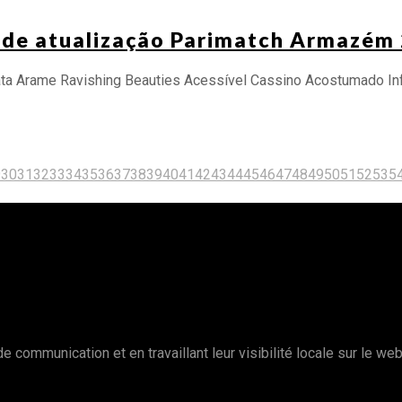
 de atualização Parimatch Armazém
 Cata Arame Ravishing Beauties Acessível Cassino Acostumado 
9
30
31
32
33
34
35
36
37
38
39
40
41
42
43
44
45
46
47
48
49
50
51
52
53
5
ommunication et en travaillant leur visibilité locale sur le web