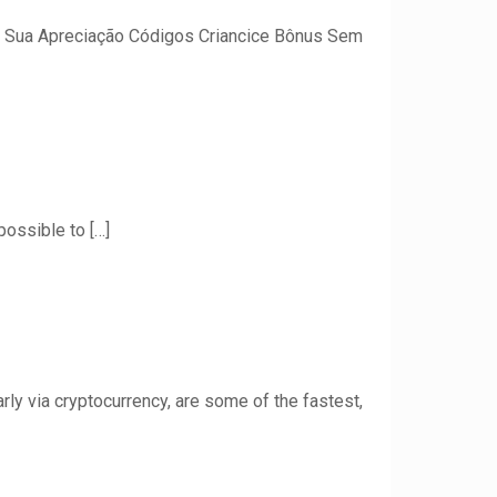
 Sua Apreciação Códigos Criancice Bônus Sem
 possible to
[…]
rly via cryptocurrency, are some of the fastest,