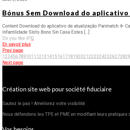
Bónus Sem Download do aplicativo
Content Download do aplicativo de atualização Parimatch: ᐈ
Infantilidade Slots Bono Sin Casa Estes
[…]
Do you like it?
0
En savoir plus
Prev page
1
2
3
4
5
6
7
8
9
10
11
12
13
14
15
16
17
18
19
20
21
22
23
24
25
26
27
28
2
Next page
Création site web pour société fiduciaire
Sautez le pas ! Améliorez votre visibilité.
Nous défendons les TPE et PME en modifiant leurs pratiques de c
Vos besoins