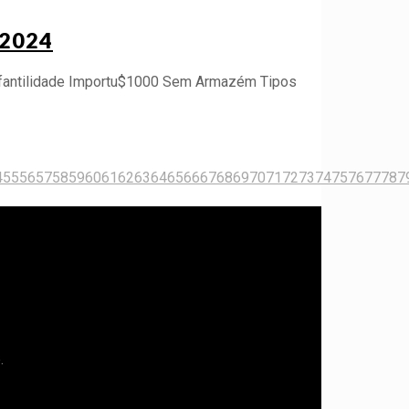
 2024
Infantilidade Importu$1000 Sem Armazém Tipos
4
55
56
57
58
59
60
61
62
63
64
65
66
67
68
69
70
71
72
73
74
75
76
77
78
7
.