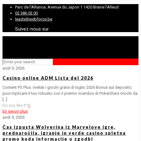
Parc de l'Alliance, Avenue du Japon 1 1420 Braine l'Alleud
02 386 03 00
leads@webforce.be
Suivez-nous sur
août 9, 2026
Casino online ADM Lista del 2026
Content PS Plus: rivelati i giochi gratis di luglio 2026 Bonus sul deposito:
puoi triplicare il tuo robusto con il premio ricambio di PokerStars Giochi da
[…]
Do you like it?
0
En savoir plus
août 9, 2026
Čas izpusta Wolverina iz Marvelove igre,
prednaročila, igranje in verde casino spletna
promo koda informacije o zgodbi