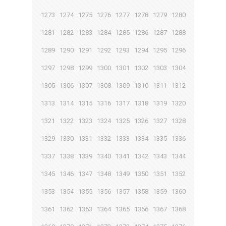
1273
1274
1275
1276
1277
1278
1279
1280
1281
1282
1283
1284
1285
1286
1287
1288
1289
1290
1291
1292
1293
1294
1295
1296
1297
1298
1299
1300
1301
1302
1303
1304
1305
1306
1307
1308
1309
1310
1311
1312
1313
1314
1315
1316
1317
1318
1319
1320
1321
1322
1323
1324
1325
1326
1327
1328
1329
1330
1331
1332
1333
1334
1335
1336
1337
1338
1339
1340
1341
1342
1343
1344
1345
1346
1347
1348
1349
1350
1351
1352
1353
1354
1355
1356
1357
1358
1359
1360
1361
1362
1363
1364
1365
1366
1367
1368