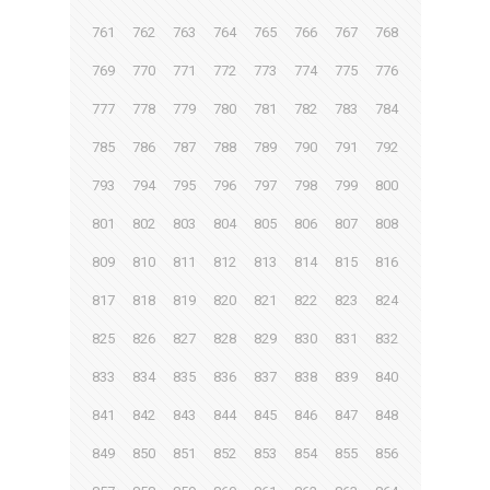
761
762
763
764
765
766
767
768
769
770
771
772
773
774
775
776
777
778
779
780
781
782
783
784
785
786
787
788
789
790
791
792
793
794
795
796
797
798
799
800
801
802
803
804
805
806
807
808
809
810
811
812
813
814
815
816
817
818
819
820
821
822
823
824
825
826
827
828
829
830
831
832
833
834
835
836
837
838
839
840
841
842
843
844
845
846
847
848
849
850
851
852
853
854
855
856