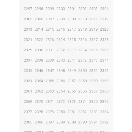
2297
2298
2299
2300
2301
2302
2303
2304
2305
2306
2307
2308
2309
2310
2311
2312
2313
2314
2315
2316
2317
2318
2319
2320
2321
2322
2323
2324
2325
2326
2327
2328
2329
2330
2331
2332
2333
2334
2335
2336
2337
2338
2339
2340
2341
2342
2343
2344
2345
2346
2347
2348
2349
2350
2351
2352
2353
2354
2355
2356
2357
2358
2359
2360
2361
2362
2363
2364
2365
2366
2367
2368
2369
2370
2371
2372
2373
2374
2375
2376
2377
2378
2379
2380
2381
2382
2383
2384
2385
2386
2387
2388
2389
2390
2391
2392