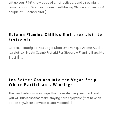
Lift up your F1® knowledge of an effective around three-night
remain in good Wynn or Encore Breathtaking Glance at Queen or A
couple of Queens visitor
[…]
Spielen Flaming Chillies Slot t rex slot rtp
Freispiele
Content Estratégias Para Jogar Slots Uma vez que Arame Atual: t
rex slot rtp I Nostri Casinò Preferiti Per Giocare A Flaming Bars: Kto
Brasil É
[…]
ten Better Casinos into the Vegas Strip
Where Participants Winnings
The new bedroom was huge, that have stunning feedback and
you will business that make staying here enjoyable (that have an
option anywhere between cuatro various
[…]