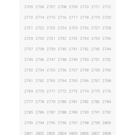
2705
2706
2707
2708
2709
2710
2711
2712
2713
2714
2715
2716
2717
2718
2719
2720
2721
2722
2723
2724
2725
2726
2727
2728
2729
2730
2731
2732
2733
2734
2735
2736
2737
2738
2739
2740
2741
2742
2743
2744
2745
2746
2747
2748
2749
2750
2751
2752
2753
2754
2755
2756
2757
2758
2759
2760
2761
2762
2763
2764
2765
2766
2767
2768
2769
2770
2771
2772
2773
2774
2775
2776
2777
2778
2779
2780
2781
2782
2783
2784
2785
2786
2787
2788
2789
2790
2791
2792
2793
2794
2795
2796
2797
2798
2799
2800
2801
2802
2803
2804
2805
2806
2807
2808