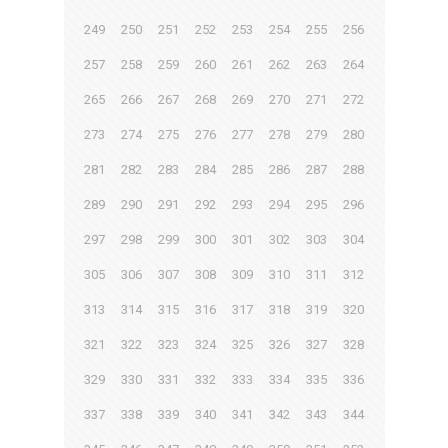
249
250
251
252
253
254
255
256
257
258
259
260
261
262
263
264
265
266
267
268
269
270
271
272
273
274
275
276
277
278
279
280
281
282
283
284
285
286
287
288
289
290
291
292
293
294
295
296
297
298
299
300
301
302
303
304
305
306
307
308
309
310
311
312
313
314
315
316
317
318
319
320
321
322
323
324
325
326
327
328
329
330
331
332
333
334
335
336
337
338
339
340
341
342
343
344