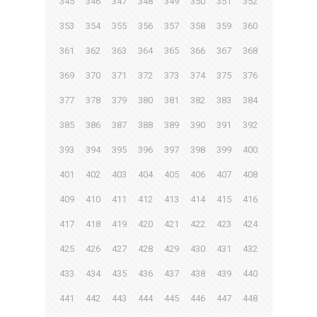
345
346
347
348
349
350
351
352
353
354
355
356
357
358
359
360
361
362
363
364
365
366
367
368
369
370
371
372
373
374
375
376
377
378
379
380
381
382
383
384
385
386
387
388
389
390
391
392
393
394
395
396
397
398
399
400
401
402
403
404
405
406
407
408
409
410
411
412
413
414
415
416
417
418
419
420
421
422
423
424
425
426
427
428
429
430
431
432
433
434
435
436
437
438
439
440
441
442
443
444
445
446
447
448