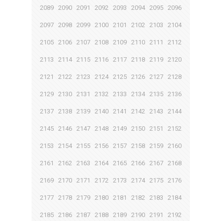
2089
2090
2091
2092
2093
2094
2095
2096
2097
2098
2099
2100
2101
2102
2103
2104
2105
2106
2107
2108
2109
2110
2111
2112
2113
2114
2115
2116
2117
2118
2119
2120
2121
2122
2123
2124
2125
2126
2127
2128
2129
2130
2131
2132
2133
2134
2135
2136
2137
2138
2139
2140
2141
2142
2143
2144
2145
2146
2147
2148
2149
2150
2151
2152
2153
2154
2155
2156
2157
2158
2159
2160
2161
2162
2163
2164
2165
2166
2167
2168
2169
2170
2171
2172
2173
2174
2175
2176
2177
2178
2179
2180
2181
2182
2183
2184
2185
2186
2187
2188
2189
2190
2191
2192