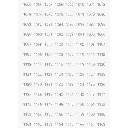
1065
1066
1067
1068
1069
1070
1071
1072
1073
1074
1075
1076
1077
1078
1079
1080
1081
1082
1083
1084
1085
1086
1087
1088
1089
1090
1091
1092
1093
1094
1095
1096
1097
1098
1099
1100
1101
1102
1103
1104
1105
1106
1107
1108
1109
1110
1111
1112
1113
1114
1115
1116
1117
1118
1119
1120
1121
1122
1123
1124
1125
1126
1127
1128
1129
1130
1131
1132
1133
1134
1135
1136
1137
1138
1139
1140
1141
1142
1143
1144
1145
1146
1147
1148
1149
1150
1151
1152
1153
1154
1155
1156
1157
1158
1159
1160
1161
1162
1163
1164
1165
1166
1167
1168