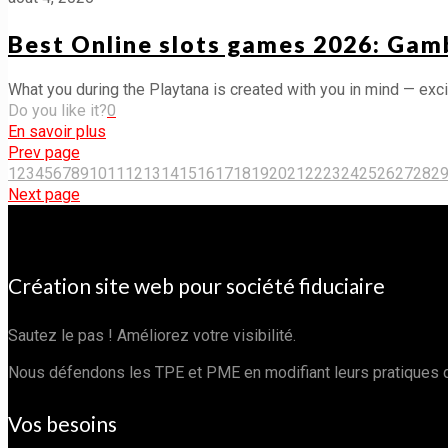
Best Online slots games 2026: Gamb
What you during the Playtana is created with you in mind — exci
Do you like it?
0
En savoir plus
Prev page
1
2
3
4
5
6
7
8
9
10
11
12
13
14
15
16
17
18
19
20
21
22
23
24
25
26
27
28
2
Next page
Création site web pour société fiduciaire
Sautez le pas ! Améliorez votre visibilité.
Nous défendons les TPE et PME en modifiant leurs pratiques de c
Vos besoins