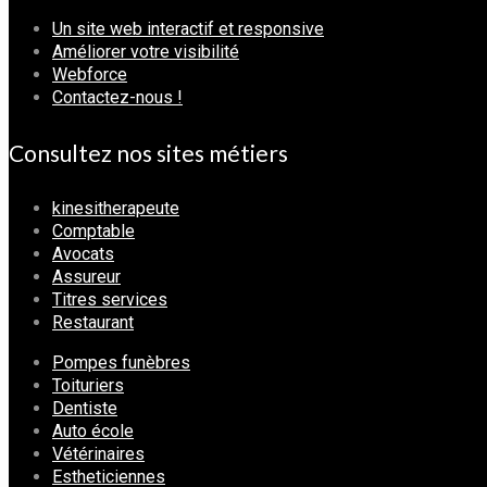
Un site web interactif et responsive
Améliorer votre visibilité
Webforce
Contactez-nous !
Consultez nos sites métiers
kinesitherapeute
Comptable
Avocats
Assureur
Titres services
Restaurant
Pompes funèbres
Toituriers
Dentiste
Auto école
Vétérinaires
Estheticiennes