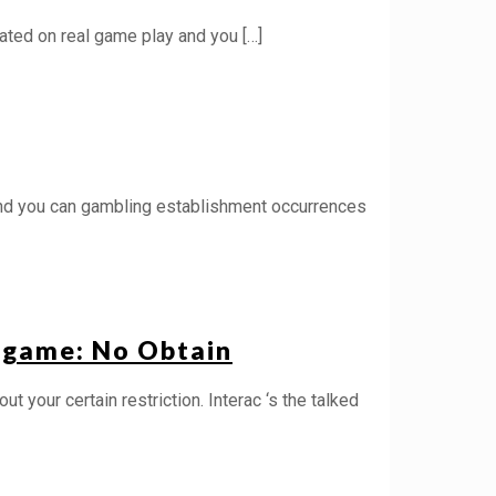
cated on real game play and you
[…]
 and you can gambling establishment occurrences
e game: No Obtain
 your certain restriction. Interac ‘s the talked