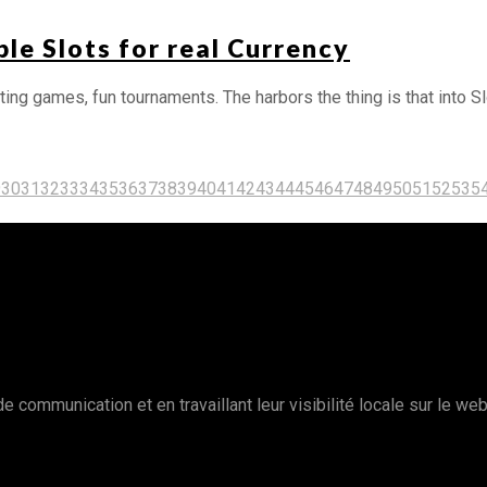
le Slots for real Currency
ting games, fun tournaments. The harbors the thing is that into S
9
30
31
32
33
34
35
36
37
38
39
40
41
42
43
44
45
46
47
48
49
50
51
52
53
5
ommunication et en travaillant leur visibilité locale sur le web