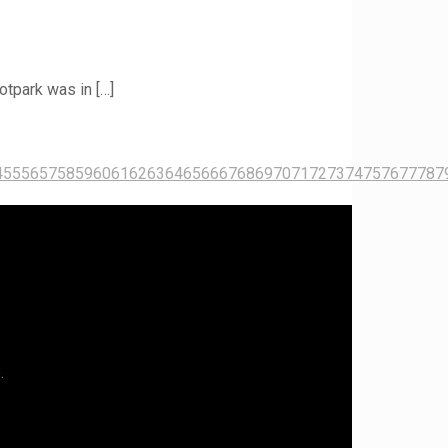
lotpark was in
[…]
4
55
56
57
58
59
60
61
62
63
64
65
66
67
68
69
70
71
72
73
74
75
76
77
78
7
.