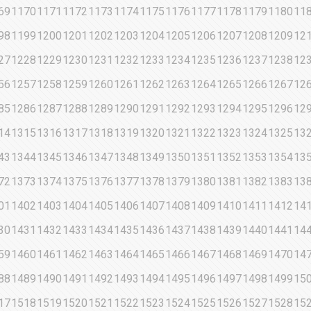
69
1170
1171
1172
1173
1174
1175
1176
1177
1178
1179
1180
11
98
1199
1200
1201
1202
1203
1204
1205
1206
1207
1208
1209
12
27
1228
1229
1230
1231
1232
1233
1234
1235
1236
1237
1238
12
56
1257
1258
1259
1260
1261
1262
1263
1264
1265
1266
1267
12
85
1286
1287
1288
1289
1290
1291
1292
1293
1294
1295
1296
12
14
1315
1316
1317
1318
1319
1320
1321
1322
1323
1324
1325
13
43
1344
1345
1346
1347
1348
1349
1350
1351
1352
1353
1354
13
72
1373
1374
1375
1376
1377
1378
1379
1380
1381
1382
1383
13
01
1402
1403
1404
1405
1406
1407
1408
1409
1410
1411
1412
14
30
1431
1432
1433
1434
1435
1436
1437
1438
1439
1440
1441
14
59
1460
1461
1462
1463
1464
1465
1466
1467
1468
1469
1470
14
88
1489
1490
1491
1492
1493
1494
1495
1496
1497
1498
1499
15
17
1518
1519
1520
1521
1522
1523
1524
1525
1526
1527
1528
15