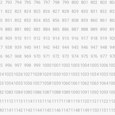
92
793
794
795
796
797
798
799
800
801
802
803
80
21
822
823
824
825
826
827
828
829
830
831
832
83
50
851
852
853
854
855
856
857
858
859
860
861
86
79
880
881
882
883
884
885
886
887
888
889
890
89
08
909
910
911
912
913
914
915
916
917
918
919
92
37
938
939
940
941
942
943
944
945
946
947
948
94
66
967
968
969
970
971
972
973
974
975
976
977
97
95
996
997
998
999
1000
1001
1002
1003
1004
1005
1006
10
24
1025
1026
1027
1028
1029
1030
1031
1032
1033
1034
1035
10
53
1054
1055
1056
1057
1058
1059
1060
1061
1062
1063
1064
10
82
1083
1084
1085
1086
1087
1088
1089
1090
1091
1092
1093
10
11
1112
1113
1114
1115
1116
1117
1118
1119
1120
1121
1122
11
40
1141
1142
1143
1144
1145
1146
1147
1148
1149
1150
1151
11