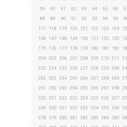
59
60
61
62
63
64
65
66
6
88
89
90
91
92
93
94
95
9
117
118
119
120
121
122
123
124
1
146
147
148
149
150
151
152
153
1
175
176
177
178
179
180
181
182
1
204
205
206
207
208
209
210
211
2
233
234
235
236
237
238
239
240
2
262
263
264
265
266
267
268
269
2
291
292
293
294
295
296
297
298
2
320
321
322
323
324
325
326
327
3
349
350
351
352
353
354
355
356
3
378
379
380
381
382
383
384
385
3