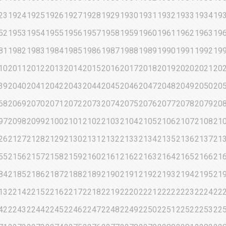
23
1924
1925
1926
1927
1928
1929
1930
1931
1932
1933
1934
19
52
1953
1954
1955
1956
1957
1958
1959
1960
1961
1962
1963
19
81
1982
1983
1984
1985
1986
1987
1988
1989
1990
1991
1992
19
10
2011
2012
2013
2014
2015
2016
2017
2018
2019
2020
2021
20
39
2040
2041
2042
2043
2044
2045
2046
2047
2048
2049
2050
20
68
2069
2070
2071
2072
2073
2074
2075
2076
2077
2078
2079
20
97
2098
2099
2100
2101
2102
2103
2104
2105
2106
2107
2108
21
26
2127
2128
2129
2130
2131
2132
2133
2134
2135
2136
2137
21
55
2156
2157
2158
2159
2160
2161
2162
2163
2164
2165
2166
21
84
2185
2186
2187
2188
2189
2190
2191
2192
2193
2194
2195
21
13
2214
2215
2216
2217
2218
2219
2220
2221
2222
2223
2224
22
42
2243
2244
2245
2246
2247
2248
2249
2250
2251
2252
2253
22