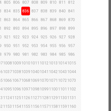
4
805
806
807
808
809
810
811
812
3
834
835
836
837
838
839
840
841
2
863
864
865
866
867
868
869
870
1
892
893
894
895
896
897
898
899
0
921
922
923
924
925
926
927
928
9
950
951
952
953
954
955
956
957
8
979
980
981
982
983
984
985
986
07
1008
1009
1010
1011
1012
1013
1014
1015
36
1037
1038
1039
1040
1041
1042
1043
1044
65
1066
1067
1068
1069
1070
1071
1072
1073
94
1095
1096
1097
1098
1099
1100
1101
1102
23
1124
1125
1126
1127
1128
1129
1130
1131
52
1153
1154
1155
1156
1157
1158
1159
1160