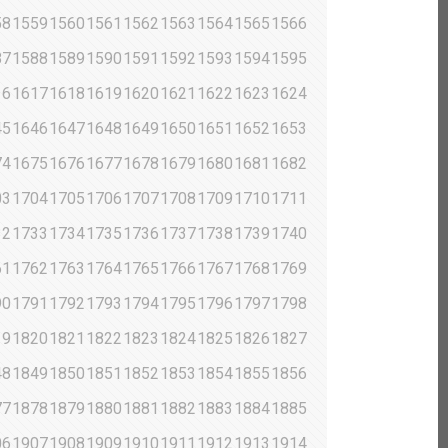
58
1559
1560
1561
1562
1563
1564
1565
1566
87
1588
1589
1590
1591
1592
1593
1594
1595
16
1617
1618
1619
1620
1621
1622
1623
1624
45
1646
1647
1648
1649
1650
1651
1652
1653
74
1675
1676
1677
1678
1679
1680
1681
1682
03
1704
1705
1706
1707
1708
1709
1710
1711
32
1733
1734
1735
1736
1737
1738
1739
1740
61
1762
1763
1764
1765
1766
1767
1768
1769
90
1791
1792
1793
1794
1795
1796
1797
1798
19
1820
1821
1822
1823
1824
1825
1826
1827
48
1849
1850
1851
1852
1853
1854
1855
1856
77
1878
1879
1880
1881
1882
1883
1884
1885
06
1907
1908
1909
1910
1911
1912
1913
1914