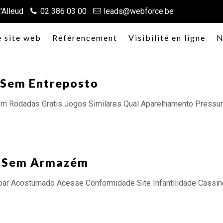
'Alleud
02 386 03 00
leads@webforce.be
e site web
Référencement
Visibilité en ligne
N
 Sem Entreposto
 Rodadas Gratis Jogos Similares Qual Aparelhamento Pressur
s Sem Armazém
alpar Acostumado Acesse Conformidade Site Infantilidade Cass