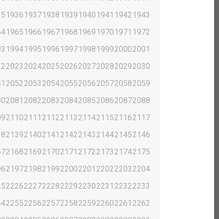
35
1936
1937
1938
1939
1940
1941
1942
1943
64
1965
1966
1967
1968
1969
1970
1971
1972
93
1994
1995
1996
1997
1998
1999
2000
2001
22
2023
2024
2025
2026
2027
2028
2029
2030
51
2052
2053
2054
2055
2056
2057
2058
2059
80
2081
2082
2083
2084
2085
2086
2087
2088
09
2110
2111
2112
2113
2114
2115
2116
2117
38
2139
2140
2141
2142
2143
2144
2145
2146
67
2168
2169
2170
2171
2172
2173
2174
2175
96
2197
2198
2199
2200
2201
2202
2203
2204
25
2226
2227
2228
2229
2230
2231
2232
2233
54
2255
2256
2257
2258
2259
2260
2261
2262