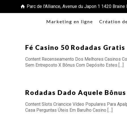
Parc de l'Alliance, Avenue du Japon 1 1420 Braine l
Marketing en ligne
Création d
Fé Casino 50 Rodadas Gratis
Content Recenseamento Dos Melhores Casinos Com
Sem Entreposto X Bônus Com Depósito Estes
[…]
Rodadas Dado Aquele Bônu
Content Slots Criancice Vídeo Populares Para Ap
Casa Perguntas Úteis Em Barulho Casino
[…]