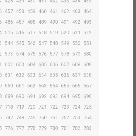
7
428
429
430
431
432
433
434
435
6
457
458
459
460
461
462
463
464
5
486
487
488
489
490
491
492
493
4
515
516
517
518
519
520
521
522
3
544
545
546
547
548
549
550
551
2
573
574
575
576
577
578
579
580
1
602
603
604
605
606
607
608
609
0
631
632
633
634
635
636
637
638
9
660
661
662
663
664
665
666
667
8
689
690
691
692
693
694
695
696
7
718
719
720
721
722
723
724
725
6
747
748
749
750
751
752
753
754
5
776
777
778
779
780
781
782
783