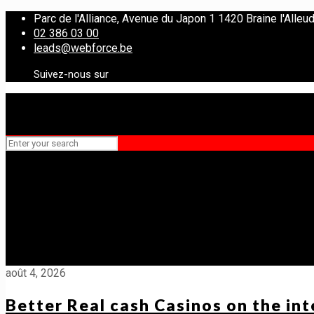
Parc de l'Alliance, Avenue du Japon 1 1420 Braine l'Alleu
02 386 03 00
leads@webforce.be
Suivez-nous sur
août 4, 2026
Better Real cash Casinos on the int