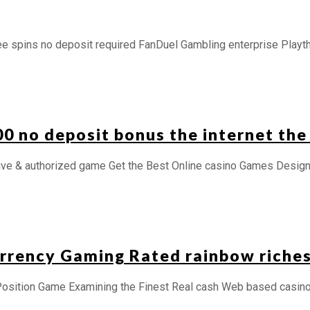
ee spins no deposit required FanDuel Gambling enterprise Play
00 no deposit bonus the internet the
sive & authorized game Get the Best Online casino Games Desi
urrency Gaming Rated rainbow riches
 Position Game Examining the Finest Real cash Web based casin