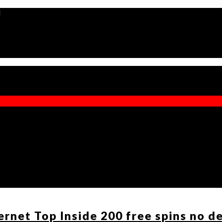
d
ernet Top Inside 200 free spins no d