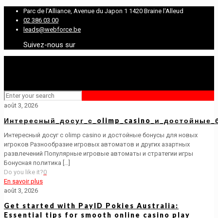
Parc de l'Alliance, Avenue du Japon 1 1420 Braine l'Alleud
02 386 03 00
leads@webforce.be
Suivez-nous sur
août 3, 2026
Интересный_досуг_с_olimp_casino_и_достойные_
Интересный досуг с olimp casino и достойные бонусы для новых
игроков Разнообразие игровых автоматов и других азартных
развлечений Популярные игровые автоматы и стратегии игры
Бонусная политика
[…]
Do you like it?
0
En savoir plus
août 3, 2026
Get started with PayID Pokies Australia:
Essential tips for smooth online casino play