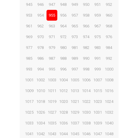
945
946
947
948
949
950
951
952
953
954
955
956
957
958
959
960
961
962
963
964
965
966
967
968
969
970
971
972
973
974
975
976
977
978
979
980
981
982
983
984
985
986
987
988
989
990
991
992
993
994
995
996
997
998
999
1000
1001
1002
1003
1004
1005
1006
1007
1008
1009
1010
1011
1012
1013
1014
1015
1016
1017
1018
1019
1020
1021
1022
1023
1024
1025
1026
1027
1028
1029
1030
1031
1032
1033
1034
1035
1036
1037
1038
1039
1040
1041
1042
1043
1044
1045
1046
1047
1048