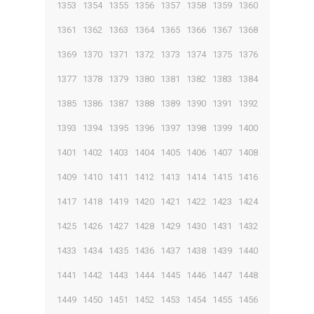
1353
1354
1355
1356
1357
1358
1359
1360
1361
1362
1363
1364
1365
1366
1367
1368
1369
1370
1371
1372
1373
1374
1375
1376
1377
1378
1379
1380
1381
1382
1383
1384
1385
1386
1387
1388
1389
1390
1391
1392
1393
1394
1395
1396
1397
1398
1399
1400
1401
1402
1403
1404
1405
1406
1407
1408
1409
1410
1411
1412
1413
1414
1415
1416
1417
1418
1419
1420
1421
1422
1423
1424
1425
1426
1427
1428
1429
1430
1431
1432
1433
1434
1435
1436
1437
1438
1439
1440
1441
1442
1443
1444
1445
1446
1447
1448
1449
1450
1451
1452
1453
1454
1455
1456