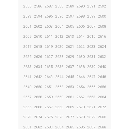
2585
2586
2587
2588
2589
2590
2591
2592
2593
2594
2595
2596
2597
2598
2599
2600
2601
2602
2603
2604
2605
2606
2607
2608
2609
2610
2611
2612
2613
2614
2615
2616
2617
2618
2619
2620
2621
2622
2623
2624
2625
2626
2627
2628
2629
2630
2631
2632
2633
2634
2635
2636
2637
2638
2639
2640
2641
2642
2643
2644
2645
2646
2647
2648
2649
2650
2651
2652
2653
2654
2655
2656
2657
2658
2659
2660
2661
2662
2663
2664
2665
2666
2667
2668
2669
2670
2671
2672
2673
2674
2675
2676
2677
2678
2679
2680
2681
2682
2683
2684
2685
2686
2687
2688