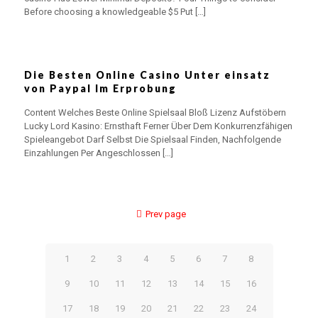
Before choosing a knowledgeable $5 Put
[…]
Die Besten Online Casino Unter einsatz
von Paypal Im Erprobung
Content Welches Beste Online Spielsaal Bloß Lizenz Aufstöbern
Lucky Lord Kasino: Ernsthaft Ferner Über Dem Konkurrenzfähigen
Spieleangebot Darf Selbst Die Spielsaal Finden, Nachfolgende
Einzahlungen Per Angeschlossen
[…]
Prev page
1
2
3
4
5
6
7
8
9
10
11
12
13
14
15
16
17
18
19
20
21
22
23
24