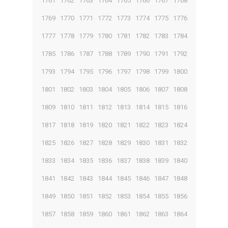
1761
1762
1763
1764
1765
1766
1767
1768
1769
1770
1771
1772
1773
1774
1775
1776
1777
1778
1779
1780
1781
1782
1783
1784
1785
1786
1787
1788
1789
1790
1791
1792
1793
1794
1795
1796
1797
1798
1799
1800
1801
1802
1803
1804
1805
1806
1807
1808
1809
1810
1811
1812
1813
1814
1815
1816
1817
1818
1819
1820
1821
1822
1823
1824
1825
1826
1827
1828
1829
1830
1831
1832
1833
1834
1835
1836
1837
1838
1839
1840
1841
1842
1843
1844
1845
1846
1847
1848
1849
1850
1851
1852
1853
1854
1855
1856
1857
1858
1859
1860
1861
1862
1863
1864