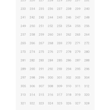
225
226
227
228
229
230
231
232
233
234
235
236
237
238
239
240
241
242
243
244
245
246
247
248
249
250
251
252
253
254
255
256
257
258
259
260
261
262
263
264
265
266
267
268
269
270
271
272
273
274
275
276
277
278
279
280
281
282
283
284
285
286
287
288
289
290
291
292
293
294
295
296
297
298
299
300
301
302
303
304
305
306
307
308
309
310
311
312
313
314
315
316
317
318
319
320
321
322
323
324
325
326
327
328