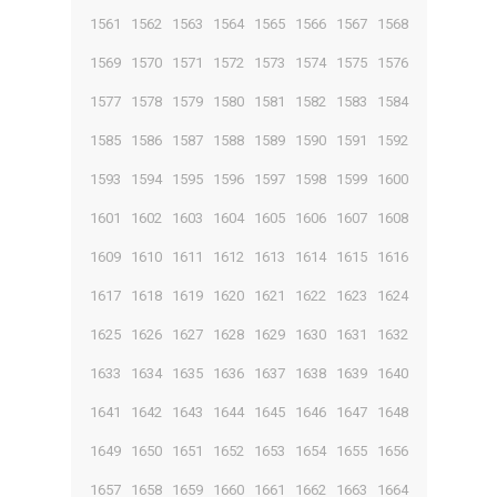
1561
1562
1563
1564
1565
1566
1567
1568
1569
1570
1571
1572
1573
1574
1575
1576
1577
1578
1579
1580
1581
1582
1583
1584
1585
1586
1587
1588
1589
1590
1591
1592
1593
1594
1595
1596
1597
1598
1599
1600
1601
1602
1603
1604
1605
1606
1607
1608
1609
1610
1611
1612
1613
1614
1615
1616
1617
1618
1619
1620
1621
1622
1623
1624
1625
1626
1627
1628
1629
1630
1631
1632
1633
1634
1635
1636
1637
1638
1639
1640
1641
1642
1643
1644
1645
1646
1647
1648
1649
1650
1651
1652
1653
1654
1655
1656
1657
1658
1659
1660
1661
1662
1663
1664