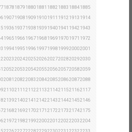
77
1878
1879
1880
1881
1882
1883
1884
1885
06
1907
1908
1909
1910
1911
1912
1913
1914
35
1936
1937
1938
1939
1940
1941
1942
1943
64
1965
1966
1967
1968
1969
1970
1971
1972
93
1994
1995
1996
1997
1998
1999
2000
2001
22
2023
2024
2025
2026
2027
2028
2029
2030
51
2052
2053
2054
2055
2056
2057
2058
2059
80
2081
2082
2083
2084
2085
2086
2087
2088
09
2110
2111
2112
2113
2114
2115
2116
2117
38
2139
2140
2141
2142
2143
2144
2145
2146
67
2168
2169
2170
2171
2172
2173
2174
2175
96
2197
2198
2199
2200
2201
2202
2203
2204
25
2226
2227
2228
2229
2230
2231
2232
2233