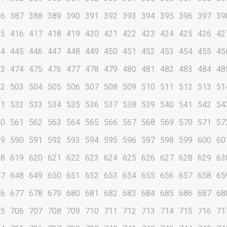
86
387
388
389
390
391
392
393
394
395
396
397
39
15
416
417
418
419
420
421
422
423
424
425
426
42
44
445
446
447
448
449
450
451
452
453
454
455
45
73
474
475
476
477
478
479
480
481
482
483
484
48
02
503
504
505
506
507
508
509
510
511
512
513
51
31
532
533
534
535
536
537
538
539
540
541
542
54
60
561
562
563
564
565
566
567
568
569
570
571
57
89
590
591
592
593
594
595
596
597
598
599
600
60
18
619
620
621
622
623
624
625
626
627
628
629
63
47
648
649
650
651
652
653
654
655
656
657
658
65
76
677
678
679
680
681
682
683
684
685
686
687
68
05
706
707
708
709
710
711
712
713
714
715
716
71