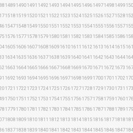
88
1489
1490
1491
1492
1493
1494
1495
1496
1497
1498
1499
15
17
1518
1519
1520
1521
1522
1523
1524
1525
1526
1527
1528
15
46
1547
1548
1549
1550
1551
1552
1553
1554
1555
1556
1557
15
75
1576
1577
1578
1579
1580
1581
1582
1583
1584
1585
1586
15
04
1605
1606
1607
1608
1609
1610
1611
1612
1613
1614
1615
16
33
1634
1635
1636
1637
1638
1639
1640
1641
1642
1643
1644
16
62
1663
1664
1665
1666
1667
1668
1669
1670
1671
1672
1673
16
91
1692
1693
1694
1695
1696
1697
1698
1699
1700
1701
1702
17
20
1721
1722
1723
1724
1725
1726
1727
1728
1729
1730
1731
17
49
1750
1751
1752
1753
1754
1755
1756
1757
1758
1759
1760
17
78
1779
1780
1781
1782
1783
1784
1785
1786
1787
1788
1789
17
07
1808
1809
1810
1811
1812
1813
1814
1815
1816
1817
1818
18
36
1837
1838
1839
1840
1841
1842
1843
1844
1845
1846
1847
18