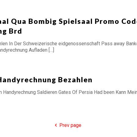
saal Qua Bombig Spielsaal Promo C
ng Brd
len In Der Schweizerische eidgenossenschaft Pass away Banke
Handyrechnung Aufladen
[…]
Handyrechnung Bezahlen
von Handyrechnung Saldieren Gates Of Persia Had been Kann Me
Prev page