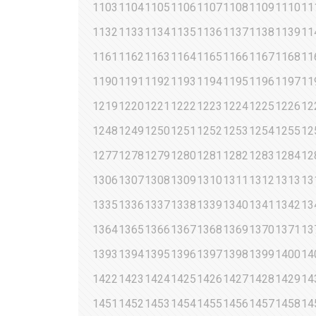
1103
1104
1105
1106
1107
1108
1109
1110
11
1132
1133
1134
1135
1136
1137
1138
1139
11
1161
1162
1163
1164
1165
1166
1167
1168
11
1190
1191
1192
1193
1194
1195
1196
1197
11
1219
1220
1221
1222
1223
1224
1225
1226
12
1248
1249
1250
1251
1252
1253
1254
1255
12
1277
1278
1279
1280
1281
1282
1283
1284
12
1306
1307
1308
1309
1310
1311
1312
1313
13
1335
1336
1337
1338
1339
1340
1341
1342
13
1364
1365
1366
1367
1368
1369
1370
1371
13
1393
1394
1395
1396
1397
1398
1399
1400
14
1422
1423
1424
1425
1426
1427
1428
1429
14
1451
1452
1453
1454
1455
1456
1457
1458
14