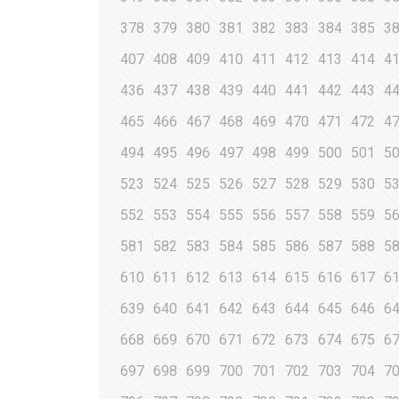
378
379
380
381
382
383
384
385
3
407
408
409
410
411
412
413
414
4
436
437
438
439
440
441
442
443
4
465
466
467
468
469
470
471
472
4
494
495
496
497
498
499
500
501
5
523
524
525
526
527
528
529
530
5
552
553
554
555
556
557
558
559
5
581
582
583
584
585
586
587
588
5
610
611
612
613
614
615
616
617
6
639
640
641
642
643
644
645
646
6
668
669
670
671
672
673
674
675
6
697
698
699
700
701
702
703
704
7