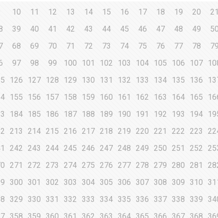
9
10
11
12
13
14
15
16
17
18
19
20
2
8
39
40
41
42
43
44
45
46
47
48
49
5
7
68
69
70
71
72
73
74
75
76
77
78
7
6
97
98
99
100
101
102
103
104
105
106
107
10
25
126
127
128
129
130
131
132
133
134
135
136
13
54
155
156
157
158
159
160
161
162
163
164
165
16
83
184
185
186
187
188
189
190
191
192
193
194
19
12
213
214
215
216
217
218
219
220
221
222
223
22
41
242
243
244
245
246
247
248
249
250
251
252
25
70
271
272
273
274
275
276
277
278
279
280
281
28
99
300
301
302
303
304
305
306
307
308
309
310
31
28
329
330
331
332
333
334
335
336
337
338
339
34
57
358
359
360
361
362
363
364
365
366
367
368
36