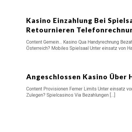
Kasino Einzahlung Bei Spiel
Retournieren Telefonrechnu
Content Gemein… Kasino Qua Handyrechnung Bezah
Österreich? Mobiles Spielsaal Unter einsatz von 
Angeschlossen Kasino Über 
Content Provisionen Ferner Limits Unter einsatz 
Zulegen? Spielcasinos Via Bezahlungen
[…]