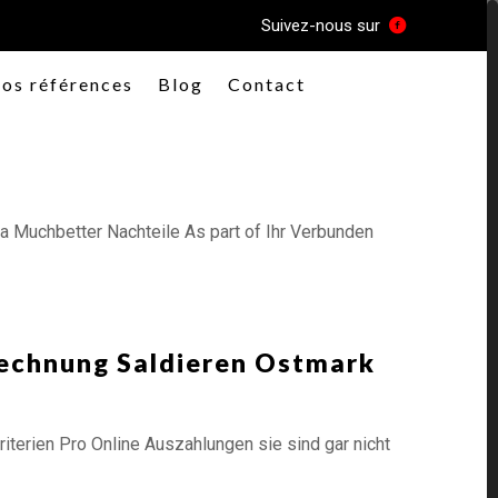
Suivez-nous sur
os références
Blog
Contact
a Muchbetter Nachteile As part of Ihr Verbunden
yrechnung Saldieren Ostmark
terien Pro Online Auszahlungen sie sind gar nicht