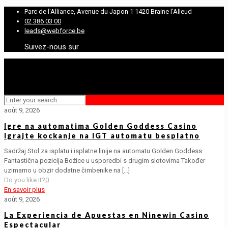
Parc de l'Alliance, Avenue du Japon 1 1420 Braine l'Alleud
02 386 03 00
leads@webforce.be
Suivez-nous sur
août 9, 2026
Igre na automatima Golden Goddess Casino
Igrajte kockanje na IGT automatu besplatno
Sadržaj Stol za isplatu i isplatne linije na automatu Golden Goddess
Fantastična pozicija Božice u usporedbi s drugim slotovima Također
uzimamo u obzir dodatne čimbenike na
[…]
Do you like it?
0
En savoir plus
août 9, 2026
La Experiencia de Apuestas en Ninewin Casino
Espectacular