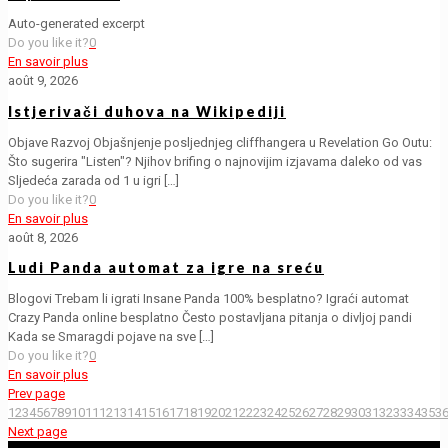
Auto-generated excerpt
Do you like it?
0
En savoir plus
août 9, 2026
Istjerivači duhova na Wikipediji
Objave Razvoj Objašnjenje posljednjeg cliffhangera u Revelation Go Outu:
Što sugerira "Listen"? Njihov brifing o najnovijim izjavama daleko od vas
Sljedeća zarada od 1 u igri
[…]
Do you like it?
0
En savoir plus
août 8, 2026
Ludi Panda automat za igre na sreću
Blogovi Trebam li igrati Insane Panda 100% besplatno? Igraći automat
Crazy Panda online besplatno Često postavljana pitanja o divljoj pandi
Kada se Smaragdi pojave na sve
[…]
Do you like it?
0
En savoir plus
Prev page
1
2
3
4
5
6
7
8
9
10
11
12
13
14
15
16
17
18
19
20
21
22
23
24
25
26
27
28
29
30
31
32
33
34
35
3
Next page