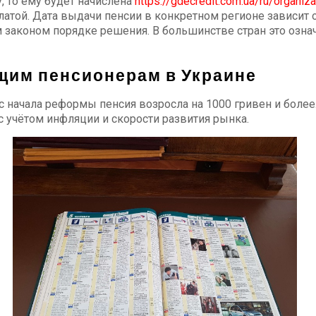
, то ему будет начислена
https://gdecredit.com.ua/ru/organiz
той. Дата выдачи пенсии в конкретном регионе зависит о
 законом порядке решения. В большинстве стран это озна
щим пенсионерам в Украине
с начала реформы пенсия возросла на 1000 гривен и боле
с учётом инфляции и скорости развития рынка.