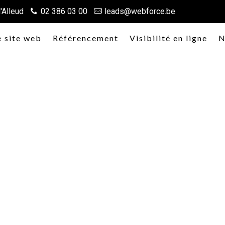
'Alleud
02 386 03 00
leads@webforce.be
e site web
Référencement
Visibilité en ligne
N
екабря минимальная пенсия 
РБК-Україна