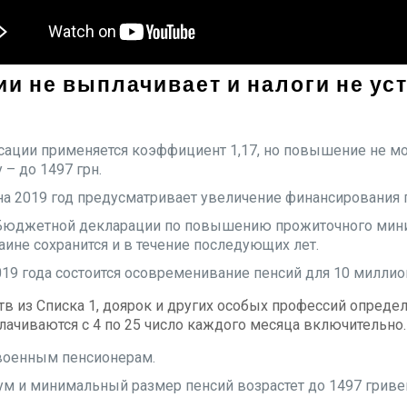
сии не выплачивает и налоги не ус
сации применяется коэффициент 1,17, но повышение не м
 – до 1497 грн.
а 2019 год предусматривает увеличение финансирования п
Бюджетной декларации по повышению прожиточного миним
аине сохранится и в течение последующих лет.
019 года состоится осовременивание пенсий для 10 милли
в из Списка 1, доярок и других особых профессий опреде
ачиваются с 4 по 25 число каждого месяца включительно.
и военным пенсионерам.
м и минимальный размер пенсий возрастет до 1497 гривен 