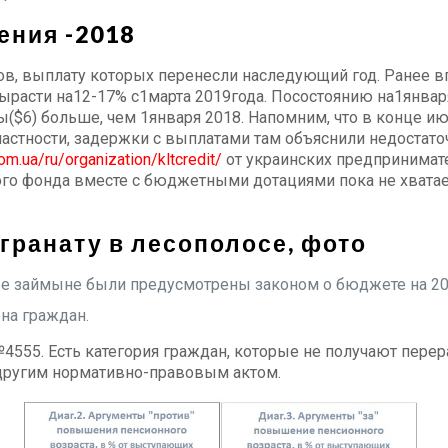
ения -2018
, выплату которых перенесли наследующий год. Ранее вп
расти на12-17% с1марта 2019года. Посостоянию на1январ
вны($6) больше, чем 1января 2018. Напомним, что в конце
частности, задержки с выплатами там объяснили недостато
com.ua/ru/organization/kltcredit/
от украинских предпринимате
ного фонда вместе с бюджетными дотациями пока не хватае
гранату в лесополосе, фото
е займыне были предусмотрены законом о бюджете на 20
она граждан.
 №4555. Есть категория граждан, которые не получают пере
я другим нормативно-правовым актом.