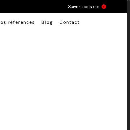
Suivez-nous sur
os références
Blog
Contact
вырастет на 62 гривны