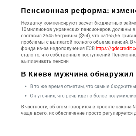
Пенсионная реформа: измен
Нехватку компенсируют засчет бюджетных займов
10миллионов украинских пенсионеров должны вы
составил 2645,66гривны ($94), что на165,66 гри
проблемы с выплатой полного объема пенсий. В 
фонда из-за недополучения ЕСВ
https://gdecredit.
стало то, что собственных поступлений Пенсион
выплачивать пенсии.
В Киеве мужчина обнаружил 
В то же время отметим, что самые бюджетны
Он уточнил, что речь идет о более полумилли
В частности, об этом говорится в проекте закона
чаще всего, их обеспечение просто регулируетс