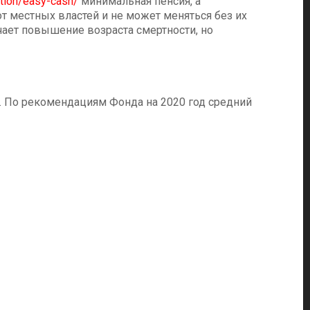
ation/easy-cash/
минимальная пенсия, а
т местных властей и не может меняться без их
чает повышение возраста смертности, но
е. По рекомендациям Фонда на 2020 год средний