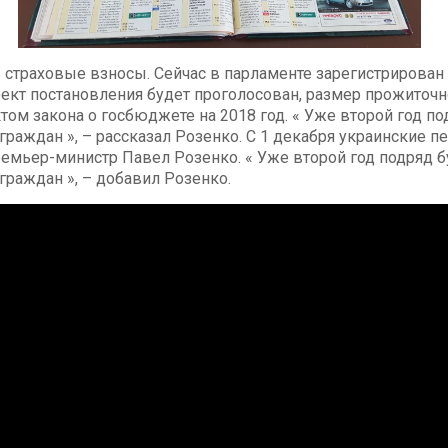
ь страховые взносы. Сейчас в парламенте зарегистрирова
ект постановления будет проголосован, размер прожиточ
ктом закона о госбюджете на 2018 год. « Уже второй год 
ограждан », – рассказал Розенко. С 1 декабря украинские
ремьер-министр Павел Розенко. « Уже второй год подряд 
граждан », – добавил Розенко.