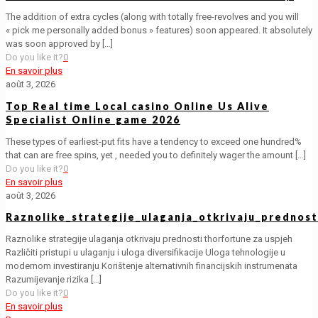
The addition of extra cycles (along with totally free-revolves and you will
« pick me personally added bonus » features) soon appeared. It absolutely
was soon approved by
[…]
Do you like it?
0
En savoir plus
août 3, 2026
Top Real time Local casino Online Us Alive
Specialist Online game 2026
These types of earliest-put fits have a tendency to exceed one hundred%
that can are free spins, yet , needed you to definitely wager the amount
[…]
Do you like it?
0
En savoir plus
août 3, 2026
Raznolike_strategije_ulaganja_otkrivaju_prednos
Raznolike strategije ulaganja otkrivaju prednosti thorfortune za uspjeh
Različiti pristupi u ulaganju i uloga diversifikacije Uloga tehnologije u
modernom investiranju Korištenje alternativnih financijskih instrumenata
Razumijevanje rizika
[…]
Do you like it?
0
En savoir plus