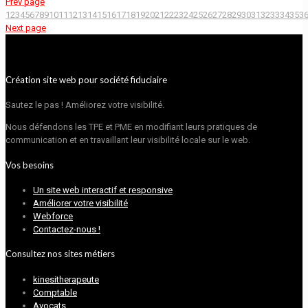
Prev page
1
2
3
4
5
6
7
8
9
10
11
12
13
14
15
16
17
18
19
20
21
22
23
24
25
26
27
28
29
30
31
32
33
34
35
3
Next page
Création site web pour société fiduciaire
Sautez le pas ! Améliorez votre visibilité.
Nous défendons les TPE et PME en modifiant leurs pratiques de
communication et en travaillant leur visibilité locale sur le web.
Vos besoins
Un site web interactif et responsive
Améliorer votre visibilité
Webforce
Contactez-nous !
Consultez nos sites métiers
kinesitherapeute
Comptable
Avocats