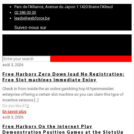
Parc de l'Alliance, Avenue du Japon 1 1420 Braine l'Alleud
02 386 03 00
leads@webforce.be
Suivez-nous sur
août 3, 2026
Free Harbors Zero Down load No Registration:
Free Slot machines Immediate Enjoy
Check in from inside the an online gambling hop til hjemmesiden
enterprise offering a certain slot machine so you can claim this type of
incentive versions
[…]
Do you like it?
0
En savoir plus
août 3, 2026
Free Harbors On the internet Play
Demonstration Position Games at the SlotsUp