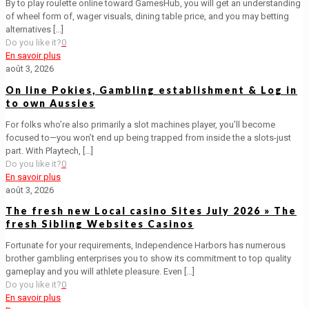
By to play roulette online toward GamesHub, you will get an understanding
of wheel form of, wager visuals, dining table price, and you may betting
alternatives
[…]
Do you like it?
0
En savoir plus
août 3, 2026
On line Pokies, Gambling establishment & Log in
to own Aussies
For folks who’re also primarily a slot machines player, you’ll become
focused to—you won’t end up being trapped from inside the a slots-just
part. With Playtech,
[…]
Do you like it?
0
En savoir plus
août 3, 2026
The fresh new Local casino Sites July 2026 » The
fresh Sibling Websites Casinos
Fortunate for your requirements, Independence Harbors has numerous
brother gambling enterprises you to show its commitment to top quality
gameplay and you will athlete pleasure. Even
[…]
Do you like it?
0
En savoir plus