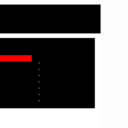
Marketing en ligne
Création de site web
Référencement
Visibilité en ligne
Nos références
Blog
Contact