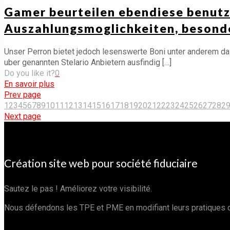
Gamer beurteilen ebendiese benutz
Auszahlungsmoglichkeiten, besond
Unser Perron bietet jedoch lesenswerte Boni unter anderem da
uber genannten Stelario Anbietern ausfindig
[…]
Do you like it?
0
En savoir plus
Prev page
1
2
3
4
5
6
7
8
9
10
11
12
13
14
15
16
17
18
19
20
21
22
23
24
25
26
27
28
2
Next page
Création site web pour société fiduciaire
Sautez le pas ! Améliorez votre visibilité.
Nous défendons les TPE et PME en modifiant leurs pratiques de c