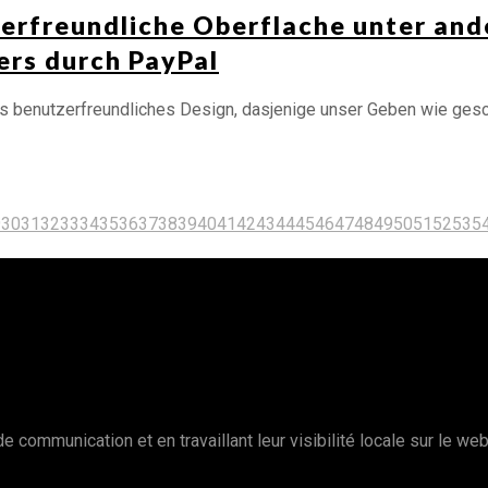
erfreundliche Oberflache unter and
ers durch PayPal
s benutzerfreundliches Design, dasjenige unser Geben wie gesc
9
30
31
32
33
34
35
36
37
38
39
40
41
42
43
44
45
46
47
48
49
50
51
52
53
5
ommunication et en travaillant leur visibilité locale sur le web