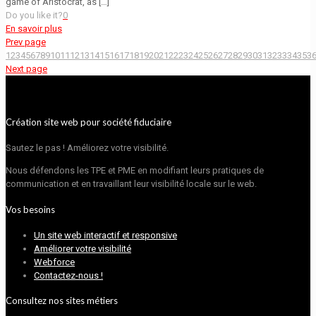
game of Aristocrat, as
[…]
Do you like it?
0
En savoir plus
Prev page
1
2
3
4
5
6
7
8
9
10
11
12
13
14
15
16
17
18
19
20
21
22
23
24
25
26
27
28
29
30
31
32
33
34
35
3
Next page
Création site web pour société fiduciaire
Sautez le pas ! Améliorez votre visibilité.
Nous défendons les TPE et PME en modifiant leurs pratiques de
communication et en travaillant leur visibilité locale sur le web.
Vos besoins
Un site web interactif et responsive
Améliorer votre visibilité
Webforce
Contactez-nous !
Consultez nos sites métiers