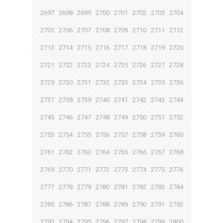
2697
2698
2699
2700
2701
2702
2703
2704
2705
2706
2707
2708
2709
2710
2711
2712
2713
2714
2715
2716
2717
2718
2719
2720
2721
2722
2723
2724
2725
2726
2727
2728
2729
2730
2731
2732
2733
2734
2735
2736
2737
2738
2739
2740
2741
2742
2743
2744
2745
2746
2747
2748
2749
2750
2751
2752
2753
2754
2755
2756
2757
2758
2759
2760
2761
2762
2763
2764
2765
2766
2767
2768
2769
2770
2771
2772
2773
2774
2775
2776
2777
2778
2779
2780
2781
2782
2783
2784
2785
2786
2787
2788
2789
2790
2791
2792
2793
2794
2795
2796
2797
2798
2799
2800