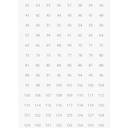
33
34
35
36
37
38
39
40
41
42
43
44
45
46
47
48
49
50
51
52
53
54
55
56
57
58
59
60
61
62
63
64
65
66
67
68
69
70
71
72
73
74
75
76
77
78
79
80
81
82
83
84
85
86
87
88
89
90
91
92
93
94
95
96
97
98
99
100
101
102
103
104
105
106
107
108
109
110
111
112
113
114
115
116
117
118
119
120
121
122
123
124
125
126
127
128
129
130
131
132
133
134
135
136