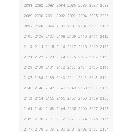
2081
2082
2083
2084
2085
2086
2087
2088
2089
2090
2091
2092
2093
2094
2095
2096
2097
2098
2099
2100
2101
2102
2103
2104
2105
2106
2107
2108
2109
2110
2111
2112
2113
2114
2115
2116
2117
2118
2119
2120
2121
2122
2123
2124
2125
2126
2127
2128
2129
2130
2131
2132
2133
2134
2135
2136
2137
2138
2139
2140
2141
2142
2143
2144
2145
2146
2147
2148
2149
2150
2151
2152
2153
2154
2155
2156
2157
2158
2159
2160
2161
2162
2163
2164
2165
2166
2167
2168
2169
2170
2171
2172
2173
2174
2175
2176
2177
2178
2179
2180
2181
2182
2183
2184