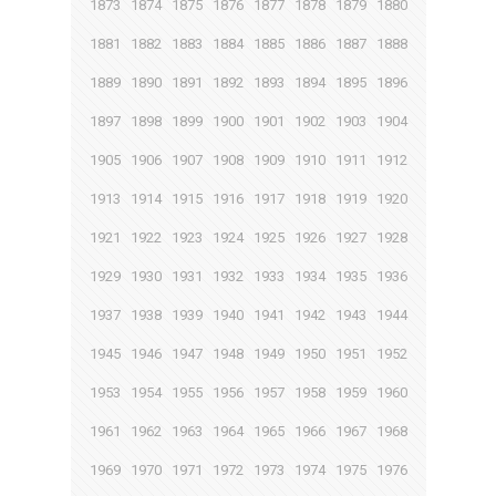
1873
1874
1875
1876
1877
1878
1879
1880
1881
1882
1883
1884
1885
1886
1887
1888
1889
1890
1891
1892
1893
1894
1895
1896
1897
1898
1899
1900
1901
1902
1903
1904
1905
1906
1907
1908
1909
1910
1911
1912
1913
1914
1915
1916
1917
1918
1919
1920
1921
1922
1923
1924
1925
1926
1927
1928
1929
1930
1931
1932
1933
1934
1935
1936
1937
1938
1939
1940
1941
1942
1943
1944
1945
1946
1947
1948
1949
1950
1951
1952
1953
1954
1955
1956
1957
1958
1959
1960
1961
1962
1963
1964
1965
1966
1967
1968
1969
1970
1971
1972
1973
1974
1975
1976