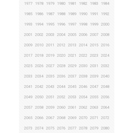
1977
1978
1979
1980
1981
1982
1983
1984
1985
1986
1987
1988
1989
1990
1991
1992
1993
1994
1995
1996
1997
1998
1999
2000
2001
2002
2003
2004
2005
2006
2007
2008
2009
2010
2011
2012
2013
2014
2015
2016
2017
2018
2019
2020
2021
2022
2023
2024
2025
2026
2027
2028
2029
2030
2031
2032
2033
2034
2035
2036
2037
2038
2039
2040
2041
2042
2043
2044
2045
2046
2047
2048
2049
2050
2051
2052
2053
2054
2055
2056
2057
2058
2059
2060
2061
2062
2063
2064
2065
2066
2067
2068
2069
2070
2071
2072
2073
2074
2075
2076
2077
2078
2079
2080