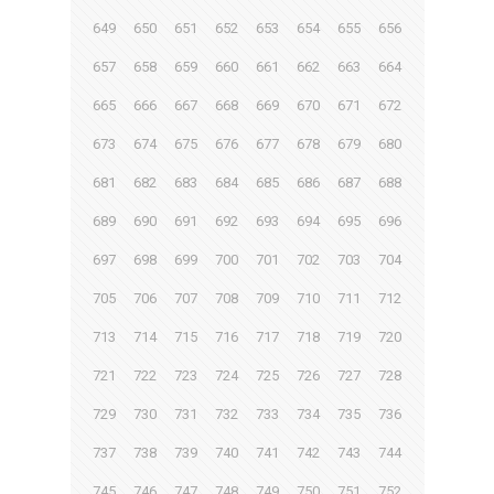
649
650
651
652
653
654
655
656
657
658
659
660
661
662
663
664
665
666
667
668
669
670
671
672
673
674
675
676
677
678
679
680
681
682
683
684
685
686
687
688
689
690
691
692
693
694
695
696
697
698
699
700
701
702
703
704
705
706
707
708
709
710
711
712
713
714
715
716
717
718
719
720
721
722
723
724
725
726
727
728
729
730
731
732
733
734
735
736
737
738
739
740
741
742
743
744
745
746
747
748
749
750
751
752