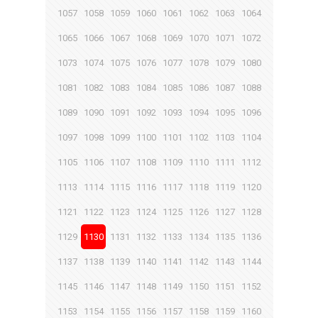
1057
1058
1059
1060
1061
1062
1063
1064
1065
1066
1067
1068
1069
1070
1071
1072
1073
1074
1075
1076
1077
1078
1079
1080
1081
1082
1083
1084
1085
1086
1087
1088
1089
1090
1091
1092
1093
1094
1095
1096
1097
1098
1099
1100
1101
1102
1103
1104
1105
1106
1107
1108
1109
1110
1111
1112
1113
1114
1115
1116
1117
1118
1119
1120
1121
1122
1123
1124
1125
1126
1127
1128
1129
1130
1131
1132
1133
1134
1135
1136
1137
1138
1139
1140
1141
1142
1143
1144
1145
1146
1147
1148
1149
1150
1151
1152
1153
1154
1155
1156
1157
1158
1159
1160