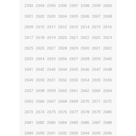
2593
2594
2595
2596
2597
2598
2599
2600
2601
2602
2603
2604
2605
2606
2607
2608
2609
2610
2611
2612
2613
2614
2615
2616
2617
2618
2619
2620
2621
2622
2623
2624
2625
2626
2627
2628
2629
2630
2631
2632
2633
2634
2635
2636
2637
2638
2639
2640
2641
2642
2643
2644
2645
2646
2647
2648
2649
2650
2651
2652
2653
2654
2655
2656
2657
2658
2659
2660
2661
2662
2663
2664
2665
2666
2667
2668
2669
2670
2671
2672
2673
2674
2675
2676
2677
2678
2679
2680
2681
2682
2683
2684
2685
2686
2687
2688
2689
2690
2691
2692
2693
2694
2695
2696