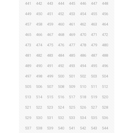
441
442
443
444
445
446
447
448
449
450
451
452
453
454
455
456
457
458
459
460
461
462
463
464
465
466
467
468
469
470
471
472
473
474
475
476
477
478
479
480
481
482
483
484
485
486
487
488
489
490
491
492
493
494
495
496
497
498
499
500
501
502
503
504
505
506
507
508
509
510
511
512
513
514
515
516
517
518
519
520
521
522
523
524
525
526
527
528
529
530
531
532
533
534
535
536
537
538
539
540
541
542
543
544