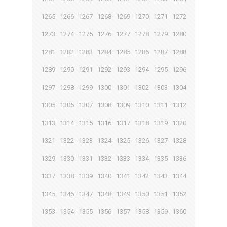
1265
1266
1267
1268
1269
1270
1271
1272
1273
1274
1275
1276
1277
1278
1279
1280
1281
1282
1283
1284
1285
1286
1287
1288
1289
1290
1291
1292
1293
1294
1295
1296
1297
1298
1299
1300
1301
1302
1303
1304
1305
1306
1307
1308
1309
1310
1311
1312
1313
1314
1315
1316
1317
1318
1319
1320
1321
1322
1323
1324
1325
1326
1327
1328
1329
1330
1331
1332
1333
1334
1335
1336
1337
1338
1339
1340
1341
1342
1343
1344
1345
1346
1347
1348
1349
1350
1351
1352
1353
1354
1355
1356
1357
1358
1359
1360