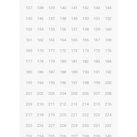
137
138
139
140
141
142
143
144
145
146
147
148
149
150
151
152
153
154
155
156
157
158
159
160
161
162
163
164
165
166
167
168
169
170
171
172
173
174
175
176
177
178
179
180
181
182
183
184
185
186
187
188
189
190
191
192
193
194
195
196
197
198
199
200
201
202
203
204
205
206
207
208
209
210
211
212
213
214
215
216
217
218
219
220
221
222
223
224
225
226
227
228
229
230
231
232
233
234
235
236
237
238
239
240