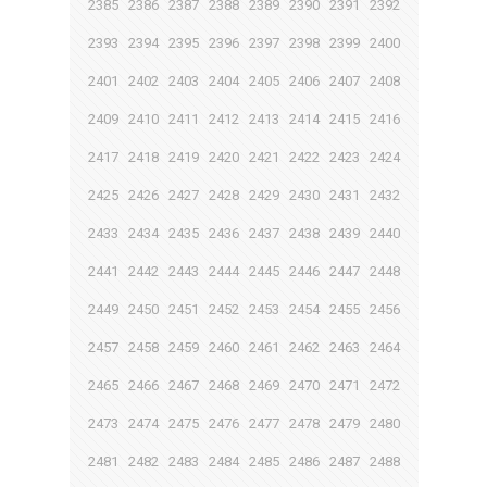
2385
2386
2387
2388
2389
2390
2391
2392
2393
2394
2395
2396
2397
2398
2399
2400
2401
2402
2403
2404
2405
2406
2407
2408
2409
2410
2411
2412
2413
2414
2415
2416
2417
2418
2419
2420
2421
2422
2423
2424
2425
2426
2427
2428
2429
2430
2431
2432
2433
2434
2435
2436
2437
2438
2439
2440
2441
2442
2443
2444
2445
2446
2447
2448
2449
2450
2451
2452
2453
2454
2455
2456
2457
2458
2459
2460
2461
2462
2463
2464
2465
2466
2467
2468
2469
2470
2471
2472
2473
2474
2475
2476
2477
2478
2479
2480
2481
2482
2483
2484
2485
2486
2487
2488