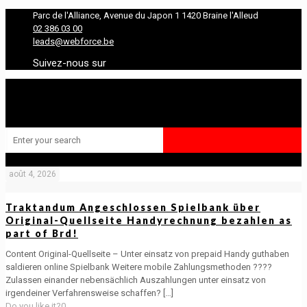
Parc de l'Alliance, Avenue du Japon 1 1420 Braine l'Alleud
02 386 03 00
leads@webforce.be
Suivez-nous sur
août 4, 2026
Traktandum Angeschlossen Spielbank über
Original-Quellseite Handyrechnung bezahlen as
part of Brd!
Content Original-Quellseite – Unter einsatz von prepaid Handy guthaben
saldieren online Spielbank Weitere mobile Zahlungsmethoden ????
Zulassen einander nebensächlich Auszahlungen unter einsatz von
irgendeiner Verfahrensweise schaffen?
[…]
Do you like it?
0