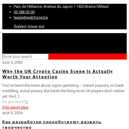
Parc de l'Alliance, Avenue du Japon 1 1420 Braine l'Alleud
02 386 03 00
leads@webforce.be
Suivez-nous sur
août 5, 2026
Why the UK Crypto Casino Scene Is Actually
Worth Your Attention
You’ve heard the noise about crypto gambling – instant payouts, no bank
meddling, actual privacy. But here’s the thing most UK players don’t realise
yet: the
[…]
Do you like it?
0
0
En savoir plus
août 5, 2026
Как разработки способствуют развить
творчество