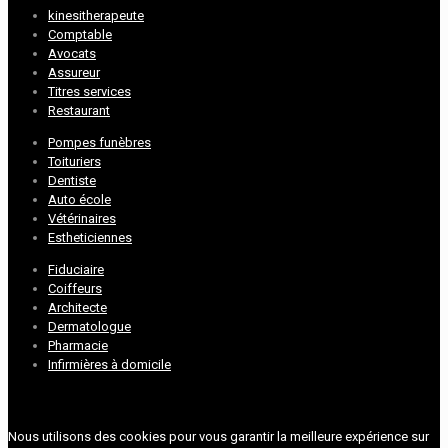
kinesitherapeute
Comptable
Avocats
Assureur
Titres services
Restaurant
Pompes funèbres
Toituriers
Dentiste
Auto école
Vétérinaires
Estheticiennes
Fiduciaire
Coiffeurs
Architecte
Dermatologue
Pharmacie
Infirmières à domicile
Nous utilisons des cookies pour vous garantir la meilleure expérience sur