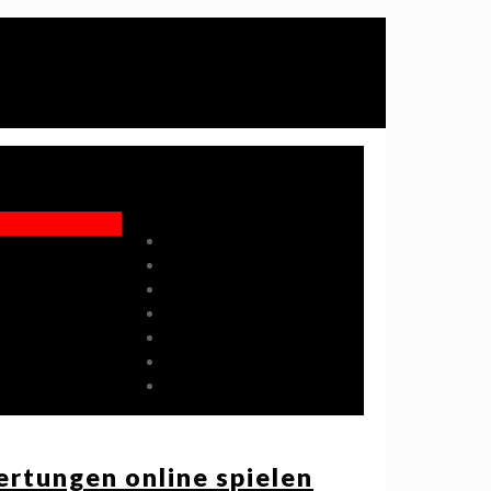
Marketing en ligne
Création de site web
Référencement
Visibilité en ligne
Nos références
Blog
Contact
ertungen online spielen