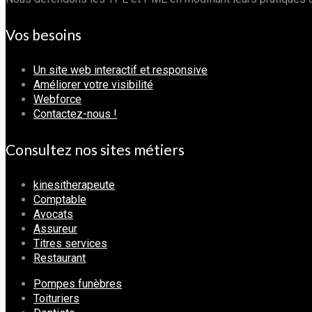
Vos besoins
Un site web interactif et responsive
Améliorer votre visibilité
Webforce
Contactez-nous !
Consultez nos sites métiers
kinesitherapeute
Comptable
Avocats
Assureur
Titres services
Restaurant
Pompes funèbres
Toituriers