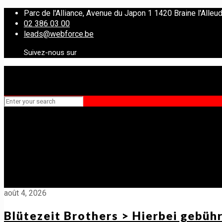
Parc de l'Alliance, Avenue du Japon 1 1420 Braine l'Alleu
02 386 03 00
leads@webforce.be
Suivez-nous sur
août 4, 2026
Blütezeit Brothers > Hierbei gebüh