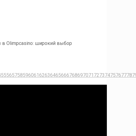
 в Olimpcasino: широкий выбор
4
55
56
57
58
59
60
61
62
63
64
65
66
67
68
69
70
71
72
73
74
75
76
77
78
7
.