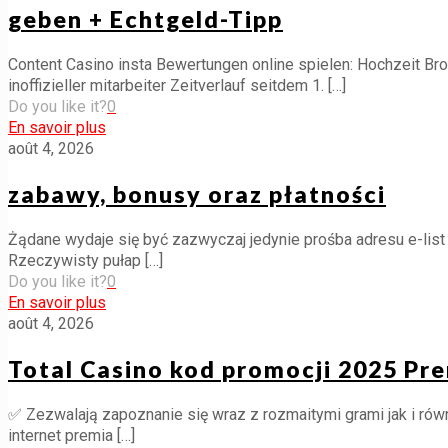
geben + Echtgeld-Tipp
Content Casino insta Bewertungen online spielen: Hochzeit Br
inoffizieller mitarbeiter Zeitverlauf seitdem 1.
[…]
Do you like it?
0
En savoir plus
août 4, 2026
zabawy, bonusy oraz płatności
Żądane wydaje się być zazwyczaj jedynie prośba adresu e-list
Rzeczywisty pułap
[…]
Do you like it?
0
En savoir plus
août 4, 2026
Total Casino kod promocji 2025 Pre
✅ Zezwalają zapoznanie się wraz z rozmaitymi grami jak i rów
internet premia
[…]