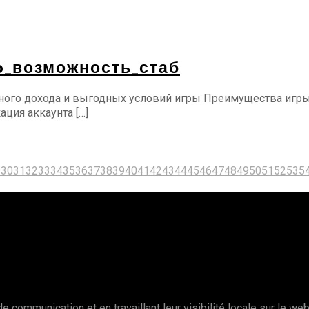
o_возможность_стаб
ьного дохода и выгодных условий игры Преимущества игры
ация аккаунта
[…]
9
30
31
32
33
34
35
36
37
38
39
40
41
42
43
44
45
46
47
48
49
50
51
52
53
5
ommunication et en travaillant leur visibilité locale sur le web