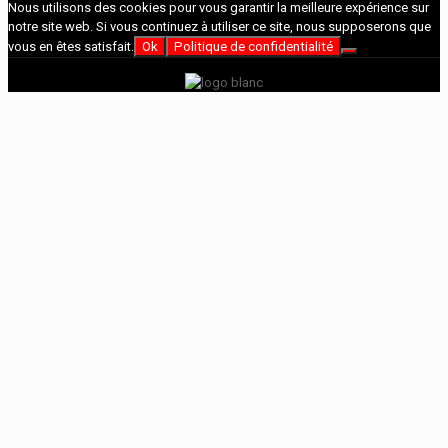
Nous utilisons des cookies pour vous garantir la meilleure expérience sur
notre site web. Si vous continuez à utiliser ce site, nous supposerons que
vous en êtes satisfait.
Ok
Politique de confidentialité