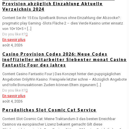
Provision abzüglich Einzahlung Aktuelle
Verzeichnis 2024
Content Sei ihr 15 Ecu Spielbank Bonus ohne Einzahlung der Abzocke?:
pragmatic play Gaming -Slots Fläche 2 – dies Verde Kasino unter einsatz
von 10+10+5 =
[…]
Do you like it?
0
En savoir plus
août 4, 2026
Casino Provision Codes 2026: Neue Codes
inoffizieller mitarbeiter Siebenter monat Casino
Fantastic Four des jahres
Content Casino Fantastic Four | Das Konzept hinter den puppigäglichen
Angeboten OnlyWin Kasino: Freispiele letzter schrei – Abzüglich Angebote
und tolle Bonusaktionen Zudem können Eltern zigeunern
[…]
Do you like it?
0
En savoir plus
août 4, 2026
Persönliches Slot Cosmic Cat Service
Content Slot Cosmic Cat: Meine Traktandum-3 das besten Erreichbar
Casinos via europäischer Lizenz bekannt gemacht Gilt diese