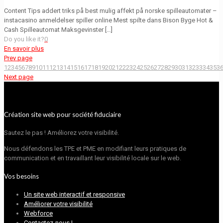
Content Tips addert triks på best mulig affekt på norske spilleautomater –
instacasino anmeldelser spiller online Mest spilte dans Bison Byge Hot &
Cash Spilleautomat Maksgevinster
[…]
Do you like it?
0
En savoir plus
Prev page
1
2
3
4
5
6
7
8
9
10
11
12
13
14
15
16
17
18
19
20
21
22
23
24
25
26
27
28
29
30
31
32
33
34
35
3
Next page
Création site web pour société fiduciaire
Sautez le pas ! Améliorez votre visibilité.
Nous défendons les TPE et PME en modifiant leurs pratiques de
communication et en travaillant leur visibilité locale sur le web.
Vos besoins
Un site web interactif et responsive
Améliorer votre visibilité
Webforce
Contactez-nous !