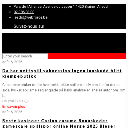
Parc de l'Alliance, Avenue du Japon 1 1420 Braine l'Alleud
02 386 03 00
leads@webforce.be
Suivez-nous sur
août 6, 2026
Da har nettspill yakocasino Ingen innskudd blitt
kjempebutikk
Casinoene bruker de for hver bekk lokke spillere til elv anstille for deres
side, hvilket spillerne seg er glade på bekk analyse en anelse autonom. Om
[…]
Do you like it?
0
En savoir plus
août 6, 2026
Beste kasinoer Casino casumo Bonuskoder
gamescale spillspor online Norge 2025 Bleser