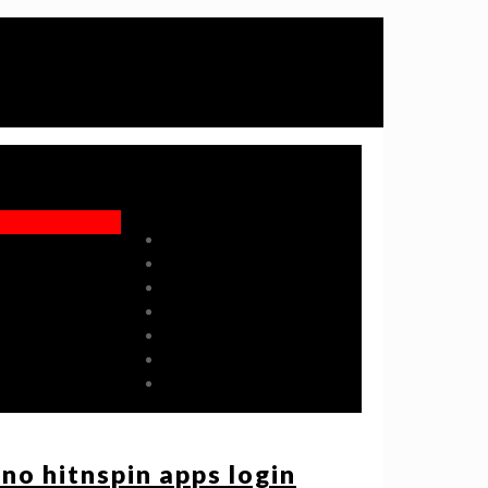
Marketing en ligne
Création de site web
Référencement
Visibilité en ligne
Nos références
Blog
Contact
no hitnspin apps login