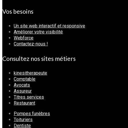
Vos besoins
Un site web interactif et responsive
Améliorer votre visibilité
Webforce
Contactez-nous !
Consultez nos sites métiers
kinesitherapeute
Comptable
Avocats
Assureur
Titres services
Restaurant
Pompes funèbres
Toituriers
Dentiste