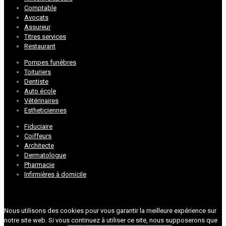
Comptable
Avocats
Assureur
Titres services
Restaurant
Pompes funèbres
Toituriers
Dentiste
Auto école
Vétérinaires
Estheticiennes
Fiduciaire
Coiffeurs
Architecte
Dermatologue
Pharmacie
Infirmières à domicile
Nous utilisons des cookies pour vous garantir la meilleure expérience sur
notre site web. Si vous continuez à utiliser ce site, nous supposerons que