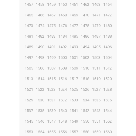
1457
1458
1459
1460
1461
1462
1463
1464
1465
1466
1467
1468
1469
1470
1471
1472
1473
1474
1475
1476
1477
1478
1479
1480
1481
1482
1483
1484
1485
1486
1487
1488
1489
1490
1491
1492
1493
1494
1495
1496
1497
1498
1499
1500
1501
1502
1503
1504
1505
1506
1507
1508
1509
1510
1511
1512
1513
1514
1515
1516
1517
1518
1519
1520
1521
1522
1523
1524
1525
1526
1527
1528
1529
1530
1531
1532
1533
1534
1535
1536
1537
1538
1539
1540
1541
1542
1543
1544
1545
1546
1547
1548
1549
1550
1551
1552
1553
1554
1555
1556
1557
1558
1559
1560