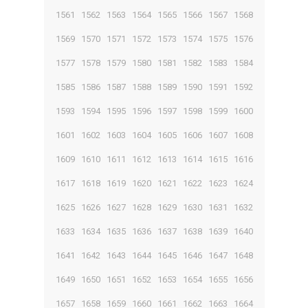
1561
1562
1563
1564
1565
1566
1567
1568
1569
1570
1571
1572
1573
1574
1575
1576
1577
1578
1579
1580
1581
1582
1583
1584
1585
1586
1587
1588
1589
1590
1591
1592
1593
1594
1595
1596
1597
1598
1599
1600
1601
1602
1603
1604
1605
1606
1607
1608
1609
1610
1611
1612
1613
1614
1615
1616
1617
1618
1619
1620
1621
1622
1623
1624
1625
1626
1627
1628
1629
1630
1631
1632
1633
1634
1635
1636
1637
1638
1639
1640
1641
1642
1643
1644
1645
1646
1647
1648
1649
1650
1651
1652
1653
1654
1655
1656
1657
1658
1659
1660
1661
1662
1663
1664