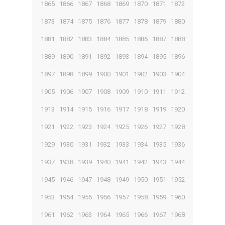
1865
1866
1867
1868
1869
1870
1871
1872
1873
1874
1875
1876
1877
1878
1879
1880
1881
1882
1883
1884
1885
1886
1887
1888
1889
1890
1891
1892
1893
1894
1895
1896
1897
1898
1899
1900
1901
1902
1903
1904
1905
1906
1907
1908
1909
1910
1911
1912
1913
1914
1915
1916
1917
1918
1919
1920
1921
1922
1923
1924
1925
1926
1927
1928
1929
1930
1931
1932
1933
1934
1935
1936
1937
1938
1939
1940
1941
1942
1943
1944
1945
1946
1947
1948
1949
1950
1951
1952
1953
1954
1955
1956
1957
1958
1959
1960
1961
1962
1963
1964
1965
1966
1967
1968