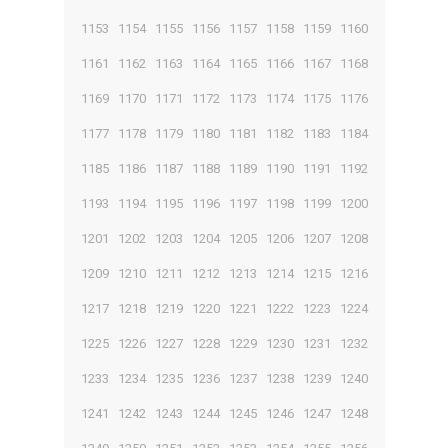
1153
1154
1155
1156
1157
1158
1159
1160
1161
1162
1163
1164
1165
1166
1167
1168
1169
1170
1171
1172
1173
1174
1175
1176
1177
1178
1179
1180
1181
1182
1183
1184
1185
1186
1187
1188
1189
1190
1191
1192
1193
1194
1195
1196
1197
1198
1199
1200
1201
1202
1203
1204
1205
1206
1207
1208
1209
1210
1211
1212
1213
1214
1215
1216
1217
1218
1219
1220
1221
1222
1223
1224
1225
1226
1227
1228
1229
1230
1231
1232
1233
1234
1235
1236
1237
1238
1239
1240
1241
1242
1243
1244
1245
1246
1247
1248