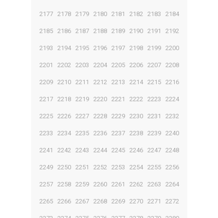
2177
2178
2179
2180
2181
2182
2183
2184
2185
2186
2187
2188
2189
2190
2191
2192
2193
2194
2195
2196
2197
2198
2199
2200
2201
2202
2203
2204
2205
2206
2207
2208
2209
2210
2211
2212
2213
2214
2215
2216
2217
2218
2219
2220
2221
2222
2223
2224
2225
2226
2227
2228
2229
2230
2231
2232
2233
2234
2235
2236
2237
2238
2239
2240
2241
2242
2243
2244
2245
2246
2247
2248
2249
2250
2251
2252
2253
2254
2255
2256
2257
2258
2259
2260
2261
2262
2263
2264
2265
2266
2267
2268
2269
2270
2271
2272