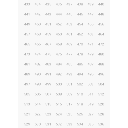
433
434
435
436
437
438
439
440
441
442
443
444
445
446
447
448
449
450
451
452
453
454
455
456
457
458
459
460
461
462
463
464
465
466
467
468
469
470
471
472
473
474
475
476
477
478
479
480
481
482
483
484
485
486
487
488
489
490
491
492
493
494
495
496
497
498
499
500
501
502
503
504
505
506
507
508
509
510
511
512
513
514
515
516
517
518
519
520
521
522
523
524
525
526
527
528
529
530
531
532
533
534
535
536