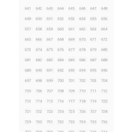
641
642
643
644
645
646
647
648
649
650
651
652
653
654
655
656
657
658
659
660
661
662
663
664
665
666
667
668
669
670
671
672
673
674
675
676
677
678
679
680
681
682
683
684
685
686
687
688
689
690
691
692
693
694
695
696
697
698
699
700
701
702
703
704
705
706
707
708
709
710
711
712
713
714
715
716
717
718
719
720
721
722
723
724
725
726
727
728
729
730
731
732
733
734
735
736