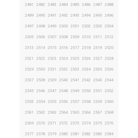
2481
2482
2483
2484
2485
2486
2487
2488
2489
2490
2491
2492
2493
2494
2495
2496
2497
2498
2499
2500
2501
2502
2503
2504
2505
2506
2507
2508
2509
2510
2511
2512
2513
2514
2515
2516
2517
2518
2519
2520
2521
2522
2523
2524
2525
2526
2527
2528
2529
2530
2531
2532
2533
2534
2535
2536
2537
2538
2539
2540
2541
2542
2543
2544
2545
2546
2547
2548
2549
2550
2551
2552
2553
2554
2555
2556
2557
2558
2559
2560
2561
2562
2563
2564
2565
2566
2567
2568
2569
2570
2571
2572
2573
2574
2575
2576
2577
2578
2579
2580
2581
2582
2583
2584