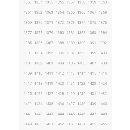
1353
1354
1355
1356
1357
1358
1359
1360
1361
1362
1363
1364
1365
1366
1367
1368
1369
1370
1371
1372
1373
1374
1375
1376
1377
1378
1379
1380
1381
1382
1383
1384
1385
1386
1387
1388
1389
1390
1391
1392
1393
1394
1395
1396
1397
1398
1399
1400
1401
1402
1403
1404
1405
1406
1407
1408
1409
1410
1411
1412
1413
1414
1415
1416
1417
1418
1419
1420
1421
1422
1423
1424
1425
1426
1427
1428
1429
1430
1431
1432
1433
1434
1435
1436
1437
1438
1439
1440
1441
1442
1443
1444
1445
1446
1447
1448
1449
1450
1451
1452
1453
1454
1455
1456