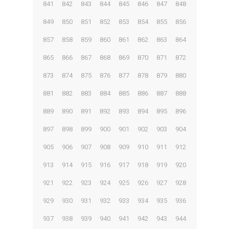
841
842
843
844
845
846
847
848
849
850
851
852
853
854
855
856
857
858
859
860
861
862
863
864
865
866
867
868
869
870
871
872
873
874
875
876
877
878
879
880
881
882
883
884
885
886
887
888
889
890
891
892
893
894
895
896
897
898
899
900
901
902
903
904
905
906
907
908
909
910
911
912
913
914
915
916
917
918
919
920
921
922
923
924
925
926
927
928
929
930
931
932
933
934
935
936
937
938
939
940
941
942
943
944