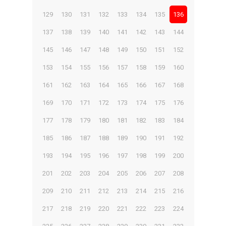
129
130
131
132
133
134
135
136
137
138
139
140
141
142
143
144
145
146
147
148
149
150
151
152
153
154
155
156
157
158
159
160
161
162
163
164
165
166
167
168
169
170
171
172
173
174
175
176
177
178
179
180
181
182
183
184
185
186
187
188
189
190
191
192
193
194
195
196
197
198
199
200
201
202
203
204
205
206
207
208
209
210
211
212
213
214
215
216
217
218
219
220
221
222
223
224