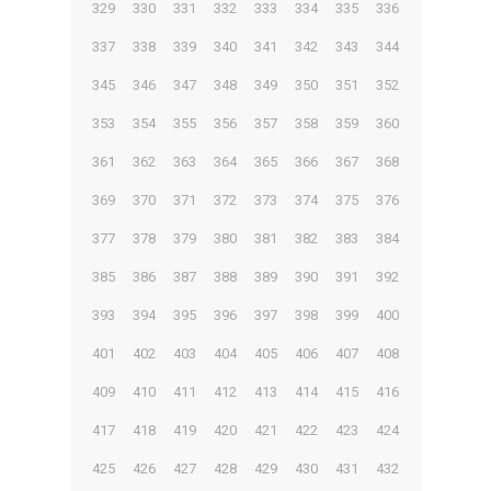
329
330
331
332
333
334
335
336
337
338
339
340
341
342
343
344
345
346
347
348
349
350
351
352
353
354
355
356
357
358
359
360
361
362
363
364
365
366
367
368
369
370
371
372
373
374
375
376
377
378
379
380
381
382
383
384
385
386
387
388
389
390
391
392
393
394
395
396
397
398
399
400
401
402
403
404
405
406
407
408
409
410
411
412
413
414
415
416
417
418
419
420
421
422
423
424
425
426
427
428
429
430
431
432