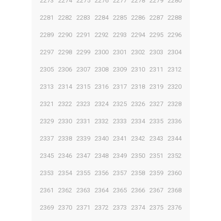
2273
2274
2275
2276
2277
2278
2279
2280
2281
2282
2283
2284
2285
2286
2287
2288
2289
2290
2291
2292
2293
2294
2295
2296
2297
2298
2299
2300
2301
2302
2303
2304
2305
2306
2307
2308
2309
2310
2311
2312
2313
2314
2315
2316
2317
2318
2319
2320
2321
2322
2323
2324
2325
2326
2327
2328
2329
2330
2331
2332
2333
2334
2335
2336
2337
2338
2339
2340
2341
2342
2343
2344
2345
2346
2347
2348
2349
2350
2351
2352
2353
2354
2355
2356
2357
2358
2359
2360
2361
2362
2363
2364
2365
2366
2367
2368
2369
2370
2371
2372
2373
2374
2375
2376